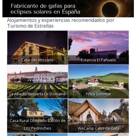
Alojamientos y experiencias recomendados por
Turismo de Estrellas
Casa del Altozano
Estancia El Pañuelo
La Abadía Retuerta Le Domaine
Finca Sotomar
Casa Rural Obejuelo Balcón de
Los Pedroches
WeCamp Cabo de Gata