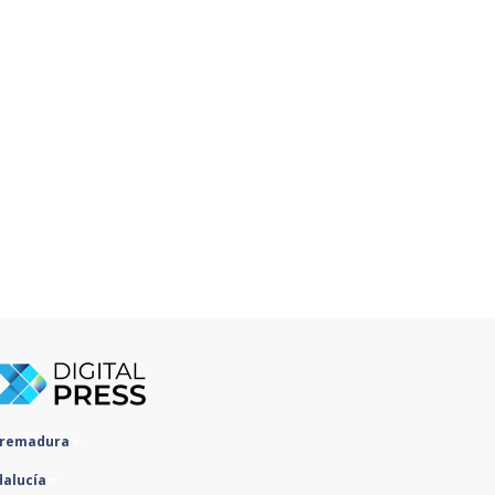
tremadura
dalucía