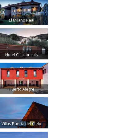
El Milano Real
Hotel Cala Jóncols
Huerto Alegre
Villas Puerta del Cielo