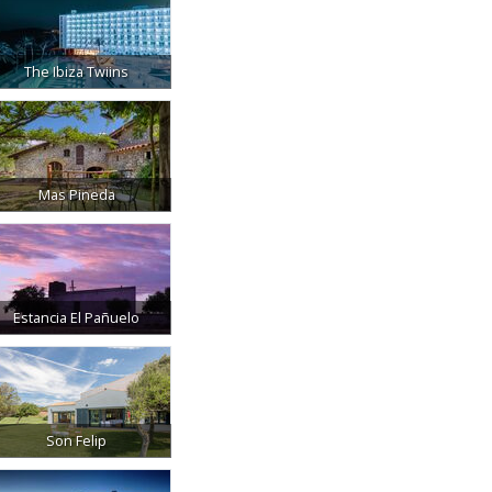
The Ibiza Twiins
Mas Pineda
Estancia El Pañuelo
Son Felip