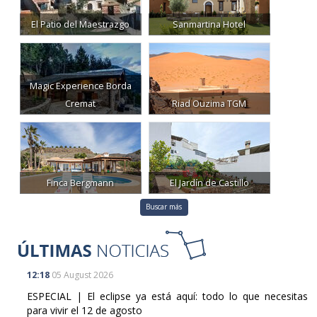
El Patio del Maestrazgo
Sanmartina Hotel
Magic Experience Borda
Cremat
Riad Ouzima TGM
Finca Bergmann
El Jardín de Castillo
Buscar más
12:18
05 August 2026
ESPECIAL | El eclipse ya está aquí: todo lo que necesitas
para vivir el 12 de agosto