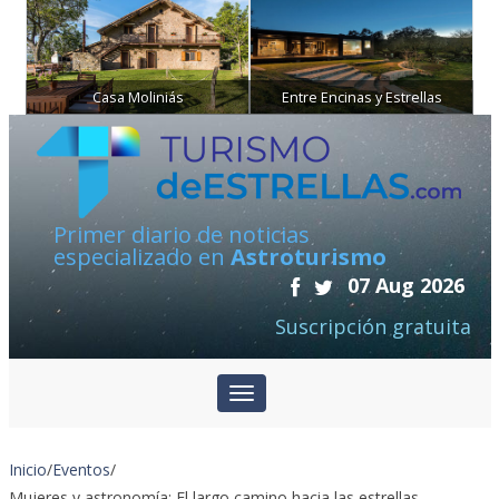
Casa Moliniás
Entre Encinas y Estrellas
Primer diario de noticias
especializado en
Astroturismo
07 Aug 2026
Suscripción gratuita
Inicio
/
Eventos
/
Mujeres y astronomía: El largo camino hacia las estrellas