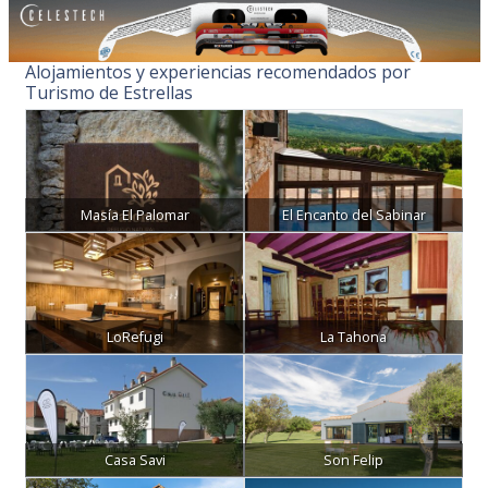
Alojamientos y experiencias recomendados por
Turismo de Estrellas
Masía El Palomar
El Encanto del Sabinar
LoRefugi
La Tahona
Casa Savi
Son Felip