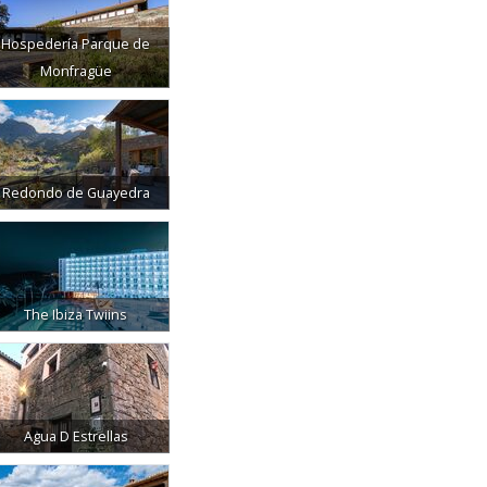
Hospedería Parque de
Monfragüe
Redondo de Guayedra
The Ibiza Twiins
Agua D Estrellas