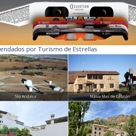
endados por Turismo de Estrellas
Sky Andaluz
Masía Mas de Cebrián