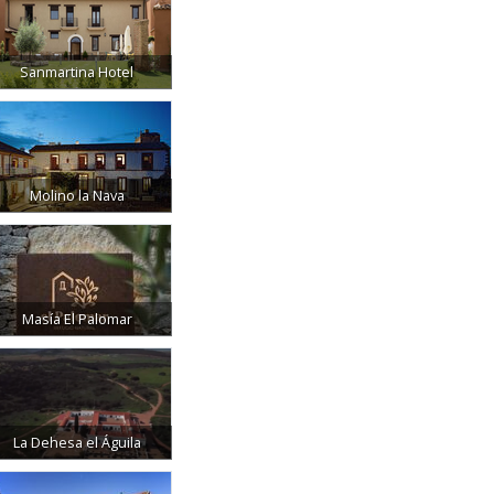
Sanmartina Hotel
Molino la Nava
Masía El Palomar
La Dehesa el Águila