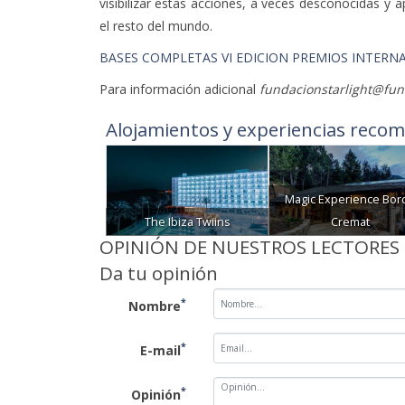
visibilizar estas acciones, a veces desconocidas y
el resto del mundo.
BASES COMPLETAS VI EDICION PREMIOS INTERN
Para información adicional
fundacionstarlight@fund
Alojamientos y experiencias recom
Magic Experience Bor
The Ibiza Twiins
Cremat
OPINIÓN DE NUESTROS LECTORES
Da tu opinión
*
Nombre
*
E-mail
*
Opinión