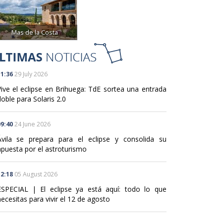
Mas de la Costa
1:36
29 July 2026
Vive el eclipse en Brihuega: TdE sortea una entrada
oble para Solaris 2.0
9:40
24 June 2026
Ávila se prepara para el eclipse y consolida su
apuesta por el astroturismo
2:18
05 August 2026
ESPECIAL | El eclipse ya está aquí: todo lo que
ecesitas para vivir el 12 de agosto