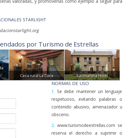
 apenas valoradas, y promoverlas como ejemplo a seguir para
ACIONALES STARLIGHT
acionstarlight.org
endados por Turismo de Estrellas
da
Casa rural La Cuca
Sanmartina Hotel
NORMAS DE USO
1.
Se debe mantener un lenguaje
respetuoso, evitando palabras o
contenido abusivo, amenazador u
obsceno.
2.
www.turismodeestrellas.com se
reserva el derecho a suprimir o