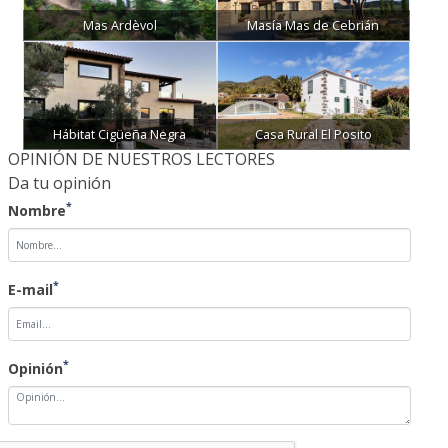
Mas Ardèvol
Masía Mas de Cebrián
Hábitat Cigüeña Negra
Casa Rural El Posito
OPINIÓN DE NUESTROS LECTORES
Da tu opinión
*
Nombre
*
E-mail
*
Opinión