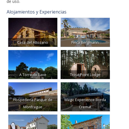
de uso.
Alojamientos y Experiencias
Casa del Altozano
Finca Bergmann
A Torre de Laxe
Trout Point Lodge
Hospedería Parque de
Magic Experience Borda
Monfragüe
Cremat