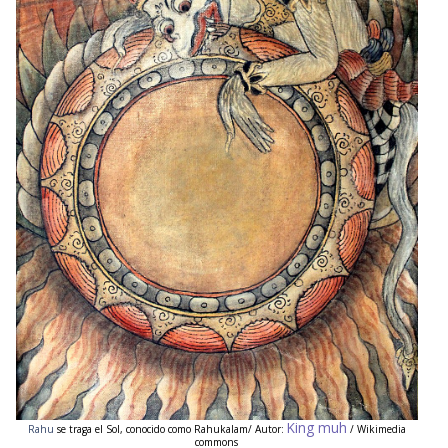
King muh
Rahu
se traga el Sol, conocido como
Rahukalam/ Autor:
/ Wikimedia
commons