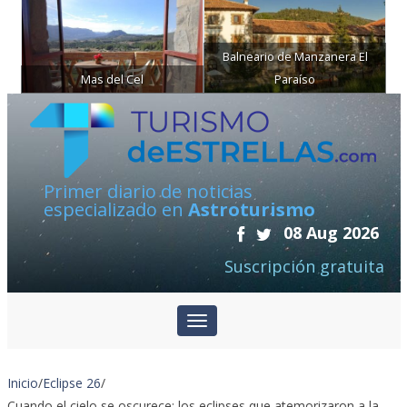
Balneario de Manzanera El
Mas del Cel
Paraíso
Primer diario de noticias
especializado en
Astroturismo
08 Aug 2026
Suscripción gratuita
Inicio
/
Eclipse 26
/
Cuando el cielo se oscurece: los eclipses que atemorizaron a la