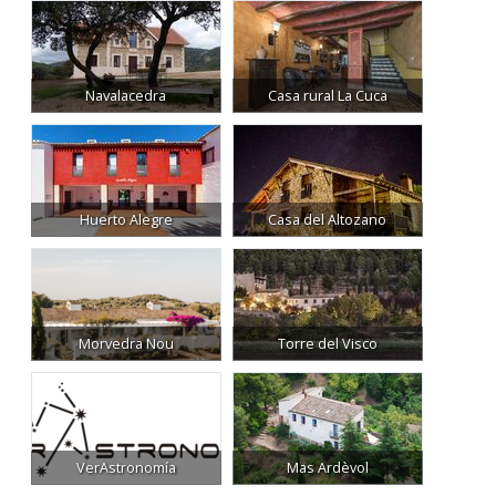
Navalacedra
Casa rural La Cuca
Huerto Alegre
Casa del Altozano
Morvedra Nou
Torre del Visco
VerAstronomía
Mas Ardèvol