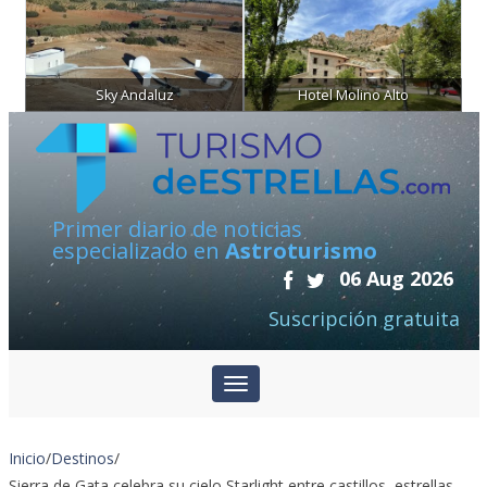
Sky Andaluz
Hotel Molino Alto
Primer diario de noticias
especializado en
Astroturismo
06 Aug 2026
Suscripción gratuita
Inicio
/
Destinos
/
Sierra de Gata celebra su cielo Starlight entre castillos, estrellas