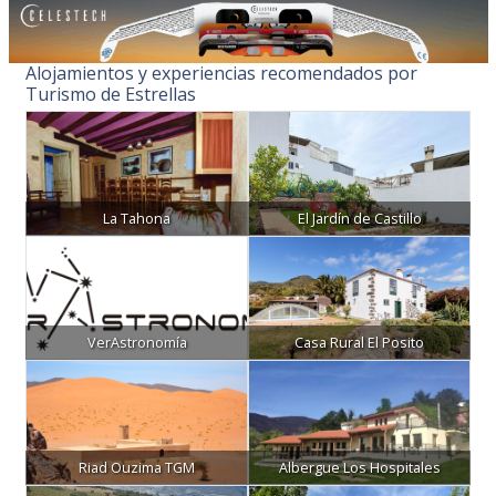
Alojamientos y experiencias recomendados por
Turismo de Estrellas
La Tahona
El Jardín de Castillo
VerAstronomía
Casa Rural El Posito
Riad Ouzima TGM
Albergue Los Hospitales