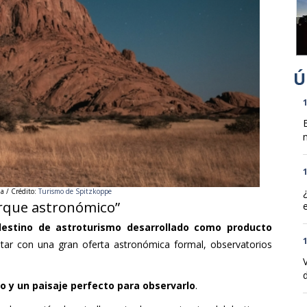
1
n
1
ia /
Crédito:
Turismo de
Spitzkoppe
arque astronómico”
estino de astroturismo desarrollado como producto
1
tar con una gran oferta astronómica formal, observatorios
d
io y un paisaje perfecto para observarlo
.