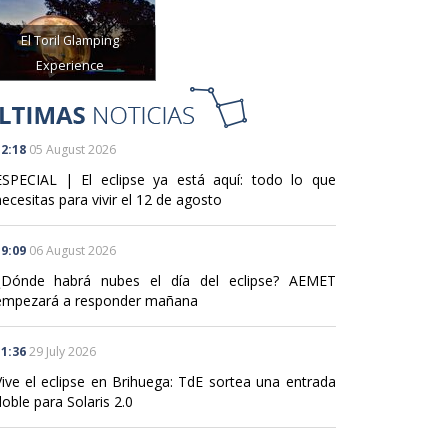
El Toril Glamping
Experience
2:18
05 August 2026
ESPECIAL | El eclipse ya está aquí: todo lo que
ecesitas para vivir el 12 de agosto
9:09
06 August 2026
¿Dónde habrá nubes el día del eclipse? AEMET
empezará a responder mañana
1:36
29 July 2026
Vive el eclipse en Brihuega: TdE sortea una entrada
oble para Solaris 2.0