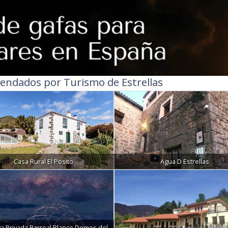
endados por Turismo de Estrellas
Casa Rural El Posito
Agua D Estrellas
a Privada Barreal Blanco Domos del