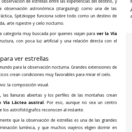
observación de estrellas entre las experiencias del destino, y
0
 la observación astronómica (stargazing) como una de las
práctica, Spitzkoppe funciona sobre todo como un destino de
a, arte rupestre y cielo nocturno.
una categoría muy buscada por quienes viajan para
ver la Vía
tructura, con poca luz artificial y una relación directa con el
para ver estrellas
 mundo para la observación nocturna. Grandes extensiones de
ticos crean condiciones muy favorables para mirar el cielo.
o: la composición visual.
h
, las llanuras abiertas y los perfiles de las montañas crean
la
Vía Láctea austral
. Por eso, aunque no sea un centro
 los astrofotógrafos reconocen al instante.
amente que la observación de estrellas es una de las grandes
aminación lumínica, y que muchos viajeros eligen dormir en