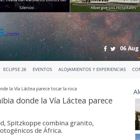
Silencio
Albergue Los Hospitales
06 Aug
ECLIPSE 26
EVENTOS
ALOJAMIENTOS Y EXPERIENCIAS
CO
nde la Vía Láctea parece tocar la roca
Al
ibia donde la Vía Láctea parece
, Spitzkoppe combina granito,
fotogénicos de África.