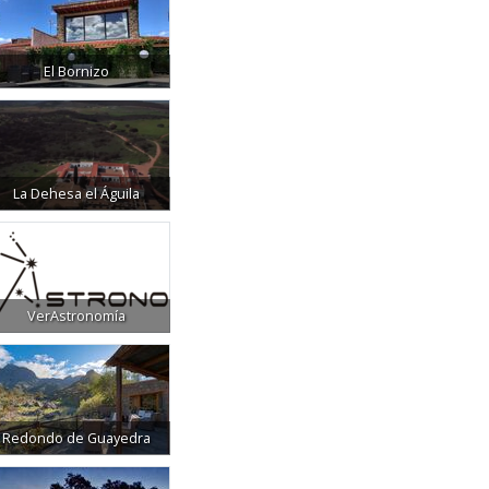
El Bornizo
La Dehesa el Águila
VerAstronomía
Redondo de Guayedra