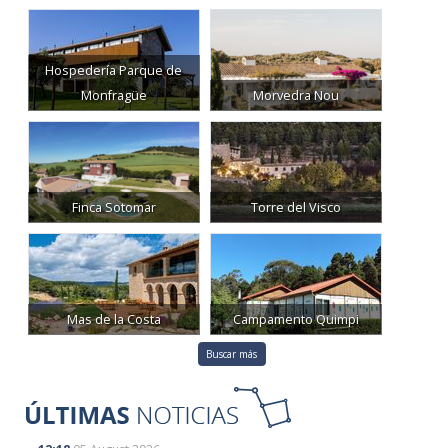
Hospedería Parque de
Monfragüe
Morvedra Nou
Finca Sotomar
Torre del Visco
Mas de la Costa
Campamento Quimpi
Buscar más