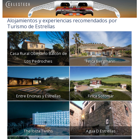
Alojamientos y experiencias recomendados por
Turismo de Estrellas
Casa Rural Obejuelo Balcón de
Los Pedroches
Finca Bergmann
Entre Encinas y Estrellas
Finca Sotomar
The Ibiza Twiins
Agua D Estrellas