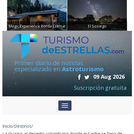
Magic Experience Borda Cremat
El Sosiego
Primer diario de noticias
especializado en
Astroturismo
09 Aug 2026
Suscripción gratuita
Inicio
/
Destinos
/
La Guajira: el desierto colombiano donde el Caribe se llena de