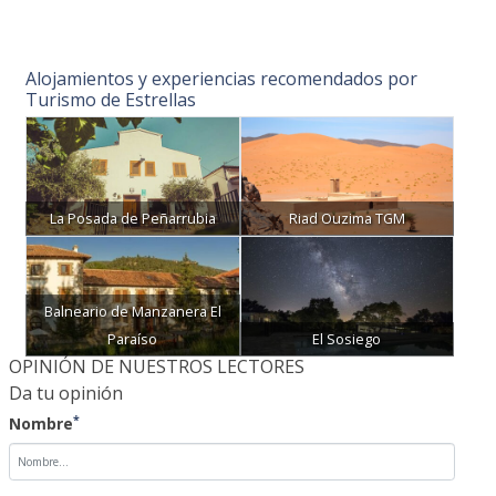
Alojamientos y experiencias recomendados por
Turismo de Estrellas
La Posada de Peñarrubia
Riad Ouzima TGM
Balneario de Manzanera El
Paraíso
El Sosiego
OPINIÓN DE NUESTROS LECTORES
Da tu opinión
*
Nombre