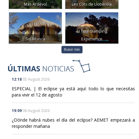
Mas Ardèvol
Les Cots de Lloberola
El Toril Glamping
Sol Muisca
Experience
Buscar más
12:18
05 August 2026
ESPECIAL | El eclipse ya está aquí: todo lo que necesitas
para vivir el 12 de agosto
19:09
06 August 2026
¿Dónde habrá nubes el día del eclipse? AEMET empezará a
responder mañana