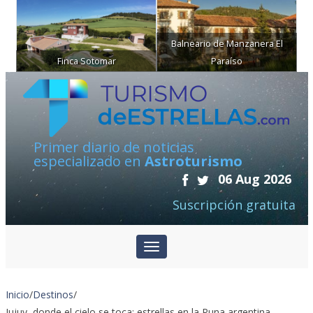
Balneario de Manzanera El
Finca Sotomar
Paraíso
Primer diario de noticias
especializado en
Astroturismo
06 Aug 2026
Suscripción gratuita
Inicio
/
Destinos
/
Jujuy, donde el cielo se toca: estrellas en la Puna argentina