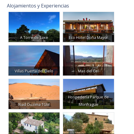
Alojamientos y Experiencias
A Torre de Laxe
Eco Hotel Doña Mayor
Villas Puerta del Cielo
Mas del Cel
Hospedería Parque de
Riad Ouzima TGM
Monfragüe