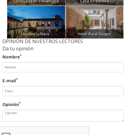
La Posada de Peñarrubia
Casa A Pedreira
Molino la Nava
Hotel Rural Sisapo
OPINIÓN DE NUESTROS LECTORES
Da tu opinión
*
Nombre
*
E-mail
*
Opinión