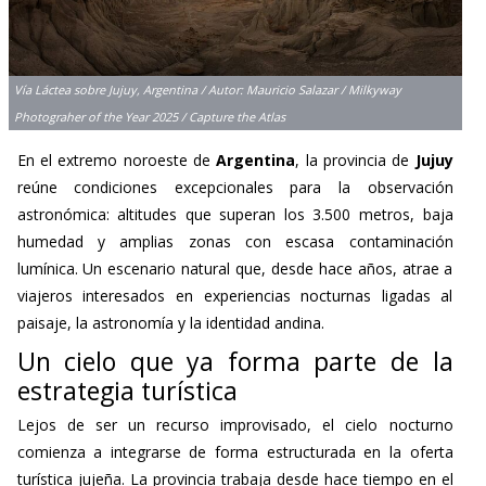
Vía Láctea sobre Jujuy, Argentina / Autor: Mauricio Salazar / Milkyway
Photograher of the Year 2025 / Capture the Atlas
En el extremo noroeste de
Argentina
, la provincia de
Jujuy
reúne condiciones excepcionales para la observación
astronómica: altitudes que superan los 3.500 metros, baja
humedad y amplias zonas con escasa contaminación
lumínica. Un escenario natural que, desde hace años, atrae a
viajeros interesados en experiencias nocturnas ligadas al
paisaje, la astronomía y la identidad andina.
Un cielo que ya forma parte de la
estrategia turística
Lejos de ser un recurso improvisado, el cielo nocturno
comienza a integrarse de forma estructurada en la oferta
turística jujeña. La provincia trabaja desde hace tiempo en el