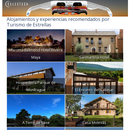
Alojamientos y experiencias recomendados por
Turismo de Estrellas
Maroma Belmond Hotel Riviera
Maya
Sanmartina Hotel
Hospedería Parque de
Monfragüe
El Encanto del Sabinar
A Torre de Laxe
Casa Moliniás