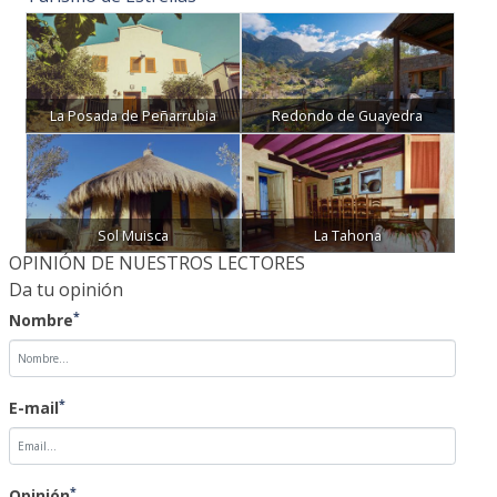
La Posada de Peñarrubia
Redondo de Guayedra
Sol Muisca
La Tahona
OPINIÓN DE NUESTROS LECTORES
Da tu opinión
*
Nombre
*
E-mail
*
Opinión