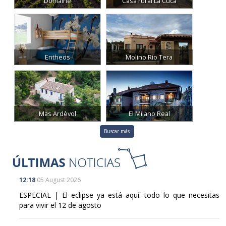
Domaine
Casa rural La Cuca
Entheos
Molino Río Tera
Mas Ardèvol
El Milano Real
Buscar más
12:18
05 August 2026
ESPECIAL | El eclipse ya está aquí: todo lo que necesitas
para vivir el 12 de agosto