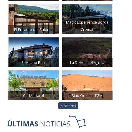
Torre del Visco
Morvedra Nou
Magic Experience Borda
El Encanto del Sabinar
Cremat
El Milano Real
La Dehesa el Águila
Cal Maciarol
Riad Ouzima TGM
Buscar más