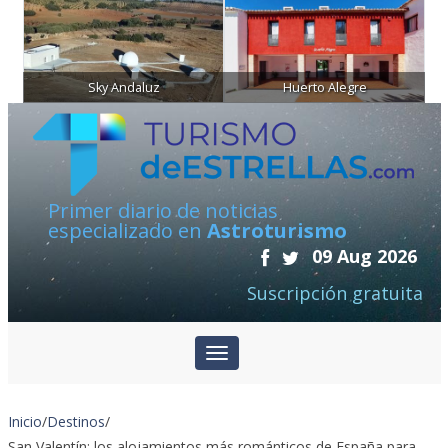
Sky Andaluz
Huerto Alegre
Primer diario de noticias
especializado en
Astroturismo
09 Aug 2026
Suscripción gratuita
Inicio
/
Destinos
/
San Valentín: los alojamientos más románticos de España para