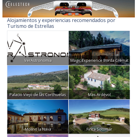
Alojamientos y experiencias recomendados por
Turismo de Estrellas
VerAstronomía
Magic Experience Borda Cremat
Palacio Viejo de las Corchuelas
Mas Ardèvol
Molino la Nava
Finca Sotomar