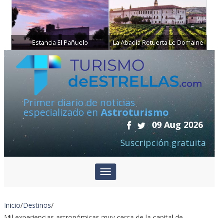
Estancia El Pañuelo
La Abadía Retuerta Le Domaine
Primer diario de noticias
especializado en
Astroturismo
09 Aug 2026
Suscripción gratuita
Inicio
/
Destinos
/
Mil experiencias astronómicas muy cerca de la capital de