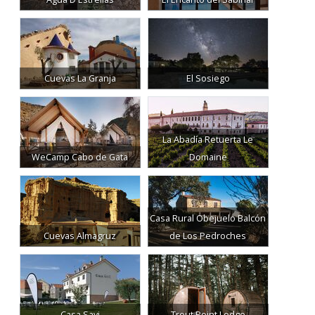
Cuevas La Granja
El Sosiego
La Abadía Retuerta Le
WeCamp Cabo de Gata
Domaine
Casa Rural Obejuelo Balcón
Cuevas Almagruz
de Los Pedroches
Casa Savi
Trout Point Lodge