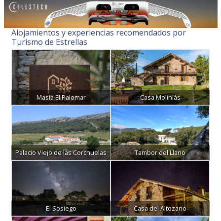
Alojamientos y experiencias recomendados por
Turismo de Estrellas
Masía El Palomar
Casa Moliniás
Palacio Viejo de las Corchuelas
Tambor del Llano
El Sosiego
Casa del Altozano