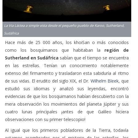
La Via Láctea a simple vista desde el pequeño pueblo de Karoo, Sutherland,
Sudáfrica
Hace más de 25 000 años, los khoiSan o más conocidos
como los bosquimanos que habitaban la
región de
Sutherland en Sudáfrica
sabían que el tiempo se encuentra
en las estrellas. Tenían un conocimiento notablemente
extenso del firmamento y trasladaron esta sabiduría al ritmo
de sus vidas. El erudito del siglo XIX, el Dr.
Wilhelm Bleek
, que
estudió sus idiomas y analizó sus leyendas, encontró
evidencias de que los bosquimanos habían descubierto con la
mera observación los movimientos del planeta Júpiter y sus
cuatro lunas principales ¡antes de que Galileo hiciera
observaciones con su primer telescopio!
Al igual que los primeros pobladores de la Tierra, todavía
estamos asombrados por el misterio de las estrellas, los