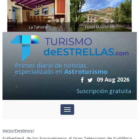
La Tahona
Hotel Molino Alto
Primer diario de noticias
especializado en
Astroturismo
09 Aug 2026
Suscripción gratuita
Inicio
/
Destinos
/
Sutherland, de los bosquimanos al Gran Telescopio de Sudáfrica