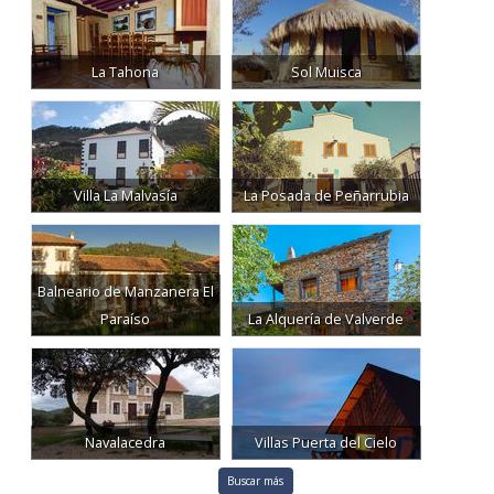
La Tahona
Sol Muisca
Villa La Malvasía
La Posada de Peñarrubia
Balneario de Manzanera El
Paraíso
La Alquería de Valverde
Navalacedra
Villas Puerta del Cielo
Buscar más