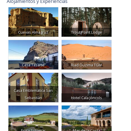
Alojamientos y Experiencias
Cuevas Almagruz
Trout Point Lodge
Casa Tasarte
Riad Ouzima TGM
Casa Emblemática San
Sebastián
Hotel Cala Jóncols
Finca Sotomar
Mas de la Costa