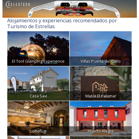
Alojamientos y experiencias recomendados por
Turismo de Estrellas
El Toril Glamping Experience
Villas Puerta del Cielo
Casa Savi
Masía El Palomar
LoRefugi
Huerto Alegre