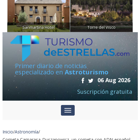
Sanmartina Hotel
Torre del Visco
Primer diario de noticias
especializado en
Astroturismo
06 Aug 2026
Suscripción gratuita
Inicio
/
Astronomía
/
Cometa Camarasa-Duszanowicz, un cometa con ADN español