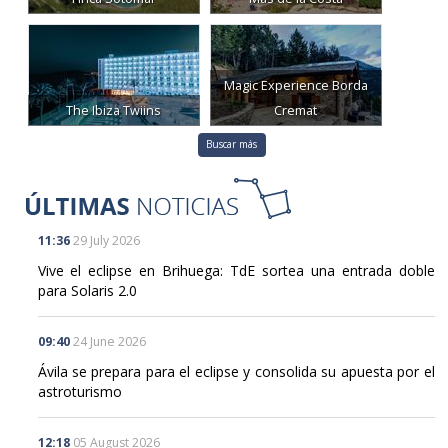
Magic Experience Borda
The Ibiza Twiins
Cremat
Buscar más
11:36
29 July 2026
Vive el eclipse en Brihuega: TdE sortea una entrada doble
para Solaris 2.0
09:40
24 June 2026
Ávila se prepara para el eclipse y consolida su apuesta por el
astroturismo
12:18
05 August 2026