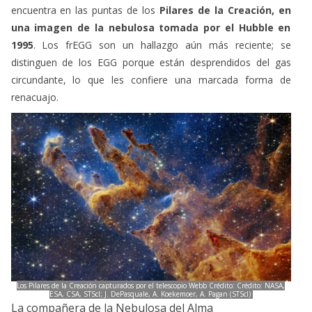
encuentra en las puntas de los
Pilares de la Creación, en
una imagen de la nebulosa tomada por el Hubble en
1995
. Los frEGG son un hallazgo aún más reciente; se
distinguen de los EGG porque están desprendidos del gas
circundante, lo que les confiere una marcada forma de
renacuajo.
Los Pilares de la Creación capturados por el telescopio Webb Crédito: Crédito: NASA,
ESA, CSA, STScI; J. DePasquale, A. Koekemoer, A. Pagan (STScI)
La compañera de la Nebulosa del Alma