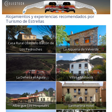
Alojamientos y experiencias recomendados por
Turismo de Estrellas
Casa Rural Obejuelo Balcón de
Los Pedroches
La Alquería de Valverde
La Dehesa el Águila
Villa La Malvasía
Albergue Los Hospitales
Sanmartina Hotel