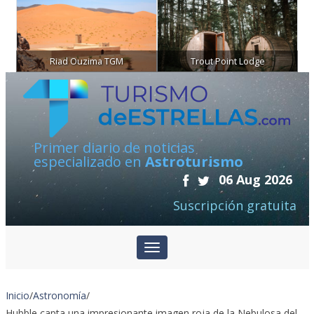
Riad Ouzima TGM
Trout Point Lodge
Primer diario de noticias
especializado en
Astroturismo
06 Aug 2026
Suscripción gratuita
Inicio
/
Astronomía
/
Hubble capta una impresionante imagen roja de la Nebulosa del