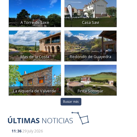
A Torre de Laxe
Casa Savi
Mas de la Costa
Redondo de Guayedra
La Alquería de Valverde
Finca Sotomar
Buscar más
11:36
29 July 2026