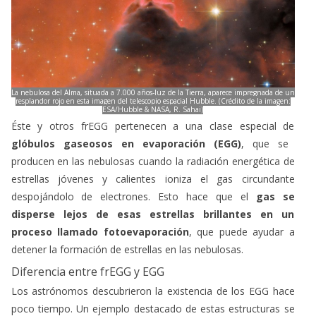
La nebulosa del Alma, situada a 7.000 años-luz de la Tierra, aparece impregnada de un
resplandor rojo en esta imagen del telescopio espacial Hubble. (Crédito de la imagen:
ESA/Hubble & NASA, R. Sahai)
Éste y otros frEGG pertenecen a una clase especial de
glóbulos gaseosos en evaporación (EGG)
, que se
producen en las nebulosas cuando la radiación energética de
estrellas jóvenes y calientes ioniza el gas circundante
despojándolo de electrones. Esto hace que el
gas se
disperse lejos de esas estrellas brillantes en un
proceso llamado fotoevaporación
, que puede ayudar a
detener la formación de estrellas en las nebulosas.
Diferencia entre frEGG y EGG
Los astrónomos descubrieron la existencia de los EGG hace
poco tiempo. Un ejemplo destacado de estas estructuras se