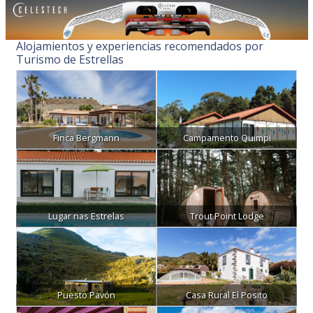
Alojamientos y experiencias recomendados por
Turismo de Estrellas
Finca Bergmann
Campamento Quimpi
Lugar nas Estrelas
Trout Point Lodge
Puesto Pavón
Casa Rural El Posito