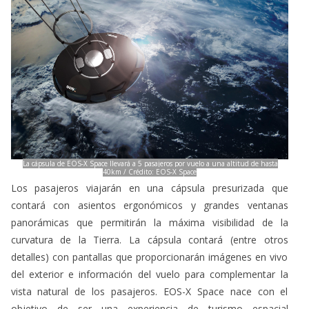
La cápsula de EOS-X Space llevará a 5 pasajeros por vuelo a una altitud de hasta
40km / Crédito: EOS-X Space
Los pasajeros viajarán en una cápsula presurizada que
contará con asientos ergonómicos y grandes ventanas
panorámicas que permitirán la máxima visibilidad de la
curvatura de la Tierra. La cápsula contará (entre otros
detalles) con pantallas que proporcionarán imágenes en vivo
del exterior e información del vuelo para complementar la
vista natural de los pasajeros. EOS-X Space nace con el
objetivo de ser una experiencia de turismo espacial
sostenible. Para ello, el gas que se utilizará para inflar el globo
que elevará a la cápsula será helio, un gas noble no