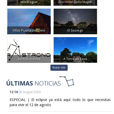
Villas Puerta del Cielo
El Sosiego
VerAstronomía
A Torre de Laxe
Buscar más
12:18
05 August 2026
ESPECIAL | El eclipse ya está aquí: todo lo que necesitas
para vivir el 12 de agosto
08:13
08 August 2026
Interior moviliza 33.600 agentes para el gran dispositivo del