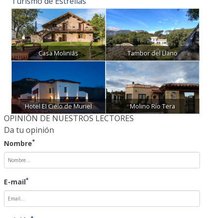
Casa Moliniás
Tambor del Llano
Hotel El Cielo de Muriel
Molino Río Tera
OPINIÓN DE NUESTROS LECTORES
Da tu opinión
*
Nombre
*
E-mail
*
Opinión