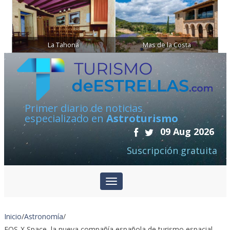
La Tahona
Mas de la Costa
Primer diario de noticias
especializado en
Astroturismo
09 Aug 2026
Suscripción gratuita
Inicio
/
Astronomía
/
EOS-X Space, la nueva compañía española de turismo espacial