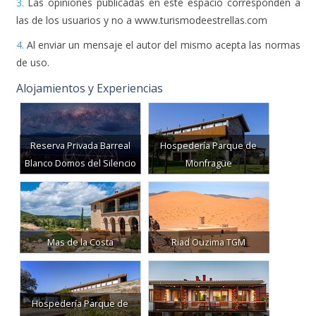
4.
Al enviar un mensaje el autor del mismo acepta las normas
de uso.
Alojamientos y Experiencias
Reserva Privada Barreal
Hospedería Parque de
Blanco Domos del Silencio
Monfragüe
Mas de la Costa
Riad Ouzima TGM
Hospedería Parque de
Monfragüe
Eco Hotel Doña Mayor