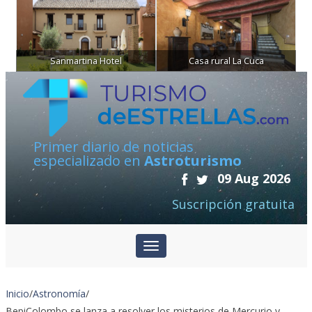
Sanmartina Hotel
Casa rural La Cuca
Primer diario de noticias
especializado en
Astroturismo
09 Aug 2026
Suscripción gratuita
Inicio
/
Astronomía
/
BepiColombo se lanza a resolver los misterios de Mercurio y