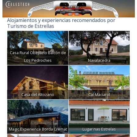
Alojamientos y experiencias recomendados por
Turismo de Estrellas
Casa Rural Obejuelo Balcón de
Los Pedroches
Navalacedra
Casa del Altozano
Cal Maciarol
Magic Experience Borda Cremat
Lugar nas Estrelas