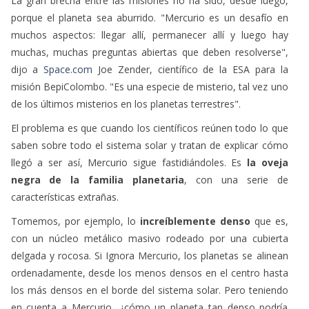
La gran brecha entre las misiones no ha sido, desde luego,
porque el planeta sea aburrido. "Mercurio es un desafío en
muchos aspectos: llegar allí, permanecer allí y luego hay
muchas, muchas preguntas abiertas que deben resolverse",
dijo a
Space.com
Joe Zender, científico de la ESA para la
misión BepiColombo. "Es una especie de misterio, tal vez uno
de los últimos misterios en los planetas terrestres".
El problema es que cuando los científicos reúnen todo lo que
saben sobre todo el sistema solar y tratan de explicar cómo
llegó a ser así, Mercurio sigue fastidiándoles. Es
la oveja
negra de la familia planetaria
, con una serie de
características extrañas.
Tomemos, por ejemplo, lo
increíblemente denso
que es,
con un núcleo metálico masivo rodeado por una cubierta
delgada y rocosa. Si Ignora Mercurio, los planetas se alinean
ordenadamente, desde los menos densos en el centro hasta
los más densos en el borde del sistema solar. Pero teniendo
en cuenta a Mercurio, ¿cómo un planeta tan denso podría