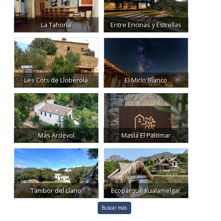
La Tahona
Entre Encinas y Estrellas
Les Cots de Lloberola
El Mirlo Blanco
Mas Ardèvol
Masía El Palomar
Tambor del Llano
Ecoparque Kualamelgar
Buscar más