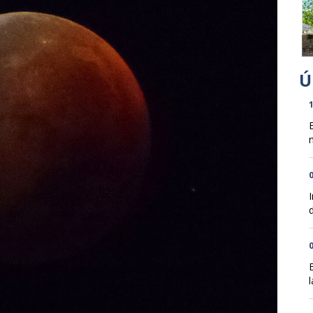
1
n
0
d
0
l