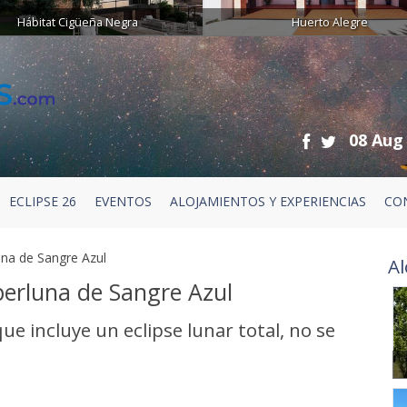
Hábitat Cigüeña Negra
Huerto Alegre
08 Aug
ECLIPSE 26
EVENTOS
ALOJAMIENTOS Y EXPERIENCIAS
CO
una de Sangre Azul
Al
perluna de Sangre Azul
e incluye un eclipse lunar total, no se