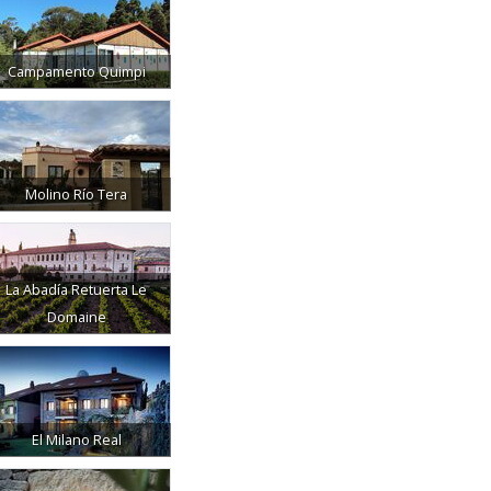
Campamento Quimpi
Molino Río Tera
La Abadía Retuerta Le
Domaine
El Milano Real