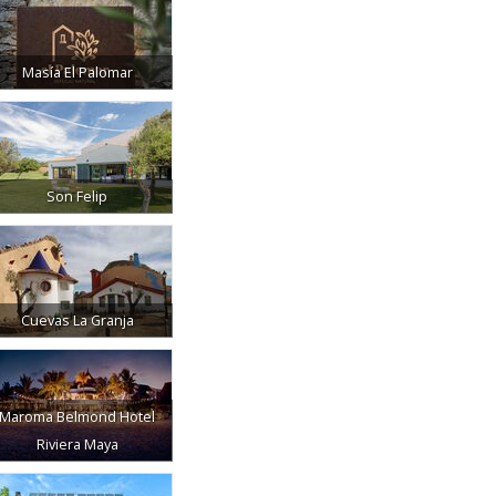
Masía El Palomar
Son Felip
Cuevas La Granja
Maroma Belmond Hotel
Riviera Maya