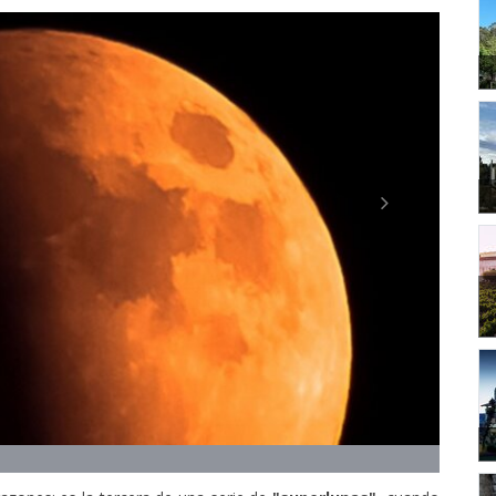
Next
razones: es la tercera de una serie de
"superlunas"
, cuando