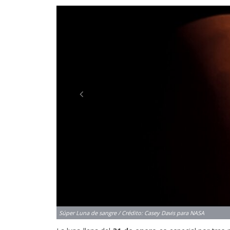
Previous
La luna llena del
31 de enero
es especial por tres 