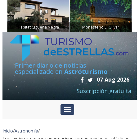
Hábitat Cigüeña Negra
Monasterio El Olivar
Primer diario de noticias
especializado en
Astroturismo
07 Aug 2026
Suscripción gratuita
Inicio
/
Astronomía
/
Los agujeros negros supermasivos comen medusas galácticas