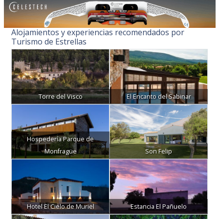
Alojamientos y experiencias recomendados por
Turismo de Estrellas
Torre del Visco
El Encanto del Sabinar
Hospedería Parque de
Monfragüe
Son Felip
Hotel El Cielo de Muriel
Estancia El Pañuelo