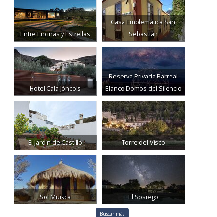
Casa Emblemática San
Entre Encinas y Estrellas
Sebastián
Reserva Privada Barreal
Hotel Cala Jóncols
Blanco Domos del Silencio
El Jardín de Castillo
Torre del Visco
Sol Muisca
El Sosiego
Buscar más