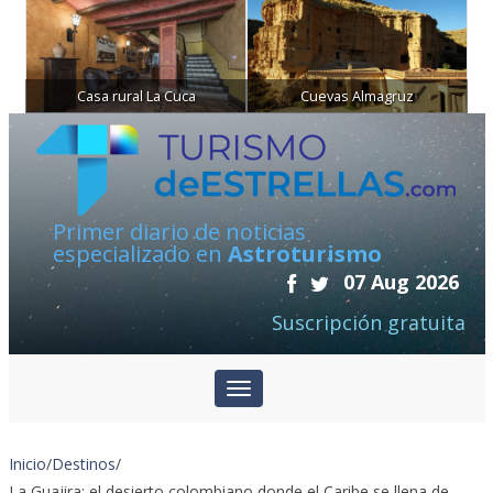
Casa rural La Cuca
Cuevas Almagruz
Primer diario de noticias
especializado en
Astroturismo
07 Aug 2026
Suscripción gratuita
Inicio
/
Destinos
/
La Guajira: el desierto colombiano donde el Caribe se llena de