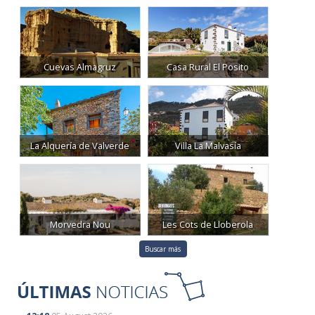
Cuevas Almagruz
Casa Rural El Posito
La Alquería de Valverde
Villa La Malvasía
Morvedra Nou
Les Cots de Lloberola
Buscar más