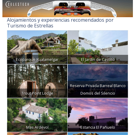
Alojamientos y experiencias recomendados por
Turismo de Estrellas
Ecoparque Kualamelgar
El Jardín de Castillo
Reserva Privada Barreal Blanco
Trout Point Lodge
Domos del Silencio
Mas Ardèvol
Estancia El Pañuelo