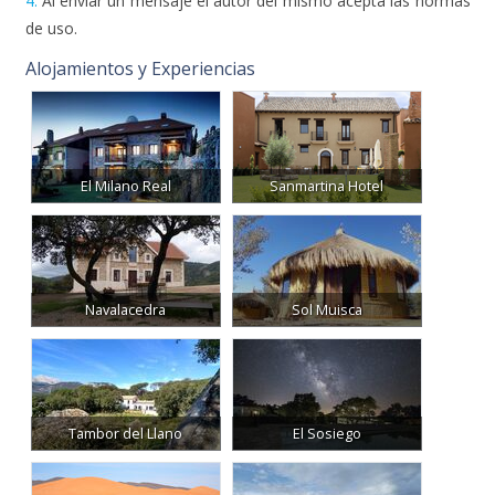
4.
Al enviar un mensaje el autor del mismo acepta las normas
de uso.
Alojamientos y Experiencias
El Milano Real
Sanmartina Hotel
Navalacedra
Sol Muisca
Tambor del Llano
El Sosiego