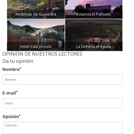
Redondo de Guayedra
Estancia El Pañuelo
Hotel Cala Jóncols
La Dehesa el Águila
OPINIÓN DE NUESTROS LECTORES
Da tu opinión
*
Nombre
*
E-mail
*
Opinión