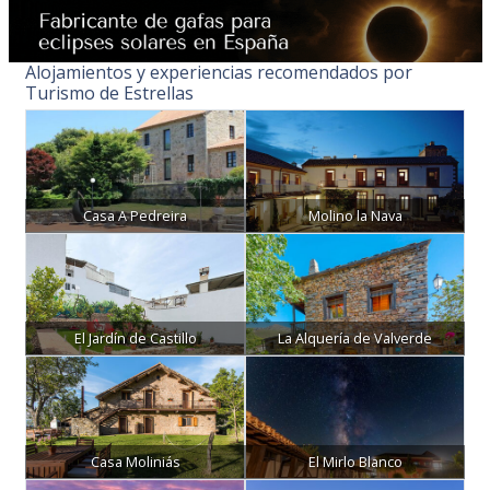
Alojamientos y experiencias recomendados por
Turismo de Estrellas
Casa A Pedreira
Molino la Nava
El Jardín de Castillo
La Alquería de Valverde
Casa Moliniás
El Mirlo Blanco