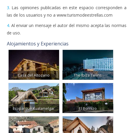
las de los usuarios y no a www.turismodeestrellas.com
4.
Al enviar un mensaje el autor del mismo acepta las normas
de uso.
Alojamientos y Experiencias
Casa del Altozano
The Ibiza Twiins
Ecoparque Kualamelgar
El Bornizo
El Patio del Maestrazgo
WeCamp Cabo de Gata