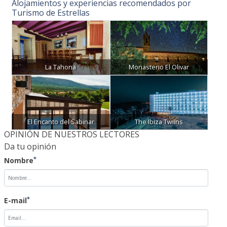
La Tahona
Monasterio El Olivar
El Encanto del Sabinar
The Ibiza Twiins
OPINIÓN DE NUESTROS LECTORES
Da tu opinión
*
Nombre
*
E-mail
*
Opinión