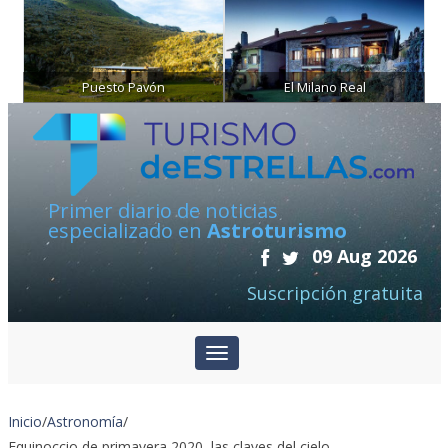
Puesto Pavón
El Milano Real
Primer diario de noticias
especializado en
Astroturismo
09 Aug 2026
Suscripción gratuita
Inicio
/
Astronomía
/
Equinoccio de primavera 2020, las claves del cielo