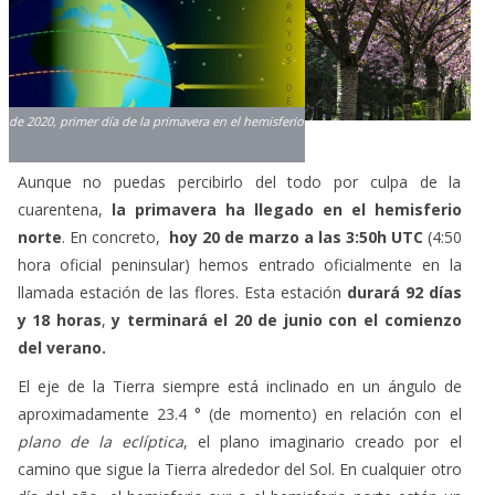
Aunque no puedas percibirlo del todo por culpa de la
cuarentena,
la primavera ha llegado en el hemisferio
norte
. En concreto,
hoy 20 de marzo a las 3:50h UTC
(4:50
hora oficial peninsular) hemos entrado oficialmente en la
llamada estación de las flores. Esta estación
durará 92 días
y 18 horas
,
y terminará el 20 de junio con el comienzo
del verano.
El eje de la Tierra siempre está inclinado en un ángulo de
aproximadamente 23.4 ° (de momento) en relación con el
plano de la eclíptica
, el plano imaginario creado por el
camino que sigue la Tierra alrededor del Sol. En cualquier otro
día del año, el hemisferio sur o el hemisferio norte están un
poco inclinados hacia el sol. Pero
en los dos equinoccios
, el