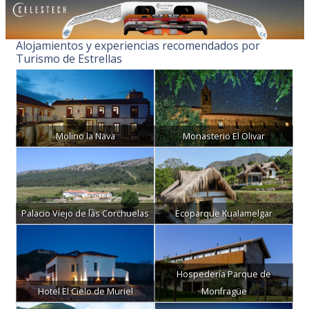
Alojamientos y experiencias recomendados por
Turismo de Estrellas
Molino la Nava
Monasterio El Olivar
Palacio Viejo de las Corchuelas
Ecoparque Kualamelgar
Hospedería Parque de
Hotel El Cielo de Muriel
Monfragüe