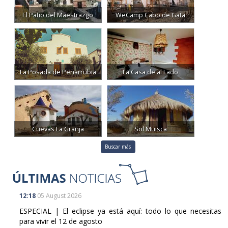
La Posada de Peñarrubia
La Casa de al Lado
Cuevas La Granja
Sol Muisca
Buscar más
12:18
05 August 2026
ESPECIAL | El eclipse ya está aquí: todo lo que necesitas
para vivir el 12 de agosto
08:13
08 August 2026