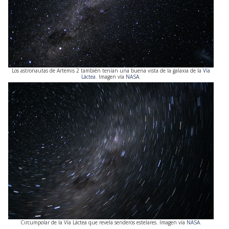
Los astronautas de Artemis 2 también tenían una buena vista de la galaxia de la
Vía
Láctea
. Imagen vía
NASA
.
Circumpolar de la Vía Láctea que revela senderos estelares. Imagen vía
NASA
.