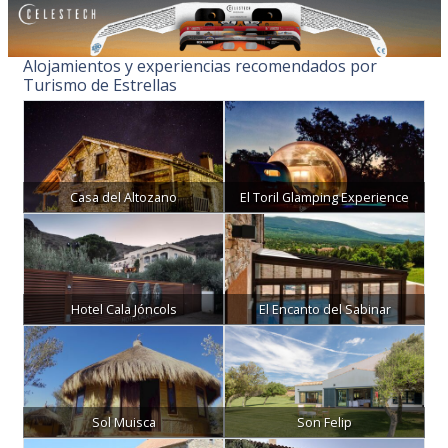
Alojamientos y experiencias recomendados por
Turismo de Estrellas
Casa del Altozano
El Toril Glamping Experience
Hotel Cala Jóncols
El Encanto del Sabinar
Sol Muisca
Son Felip