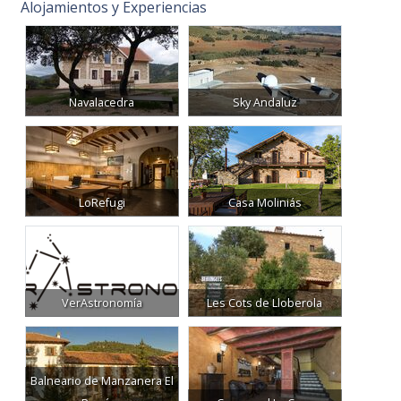
Alojamientos y Experiencias
Navalacedra
Sky Andaluz
LoRefugi
Casa Moliniás
VerAstronomía
Les Cots de Lloberola
Balneario de Manzanera El