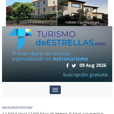
Casa A Pedreira
Hábitat Cigüeña Negra
Primer diario de noticias
especializado en
Astroturismo
09 Aug 2026
Suscripción gratuita
Inicio
/
Astronomía
/
¡La NASA lanza 12.000 fotos de Artemis II! Estas son nuestras