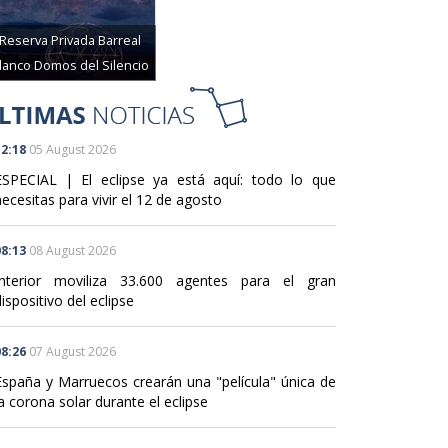
Reserva Privada Barreal
lanco Domos del Silencio
2:18
05 August 2026
ESPECIAL | El eclipse ya está aquí: todo lo que
ecesitas para vivir el 12 de agosto
8:13
08 August 2026
Interior moviliza 33.600 agentes para el gran
ispositivo del eclipse
8:26
07 August 2026
España y Marruecos crearán una "película" única de
a corona solar durante el eclipse