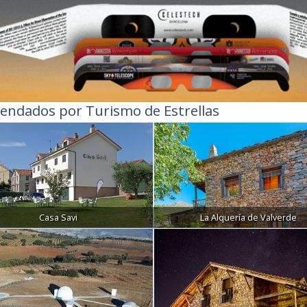
endados por Turismo de Estrellas
Casa Savi
La Alquería de Valverde