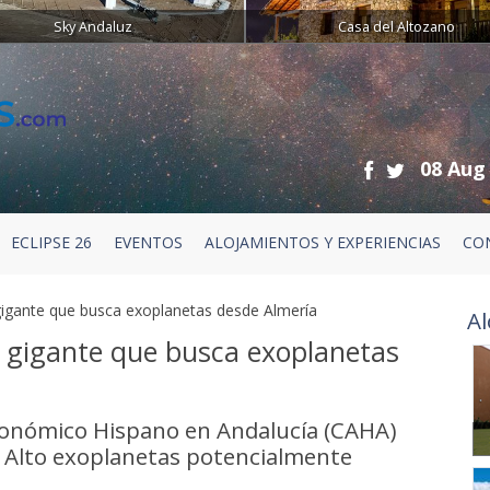
Sky Andaluz
Casa del Altozano
08 Aug
ECLIPSE 26
EVENTOS
ALOJAMIENTOS Y EXPERIENCIAS
CO
 gigante que busca exoplanetas desde Almería
Al
el gigante que busca exoplanetas
ronómico Hispano en Andalucía (CAHA)
r Alto exoplanetas potencialmente