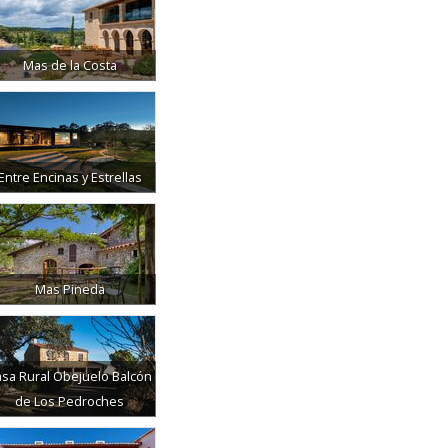
Mas de la Costa
Entre Encinas y Estrellas
Mas Pineda
sa Rural Obejuelo Balcón
de Los Pedroches