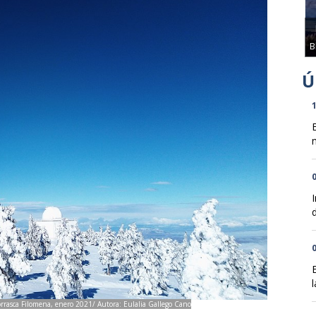
B
1
n
0
d
0
l
borrasca Filomena, enero 2021/ Autora: Eulalia Gallego Cano