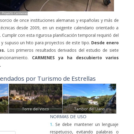
: Proyecto Carmenes
sorcio de once instituciones alemanas y españolas y más de
 técnicas desde 2009, en un exigente calendario orientado a
. Cumplir con esta rigurosa planificación temporal requirió del
 y supuso un hito para proyectos de este tipo.
Desde enero
es.
Los primeros resultados derivados del estudio de siete
uncionamiento.
CARMENES ya ha descubierto varios
.
endados por Turismo de Estrellas
Torre del Visco
Tambor del Llano
NORMAS DE USO
1.
Se debe mantener un lenguaje
respetuoso, evitando palabras o