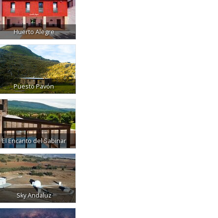
Huerto Alegre
Puesto Pavón
El Encanto del Sabinar
Sky Andaluz