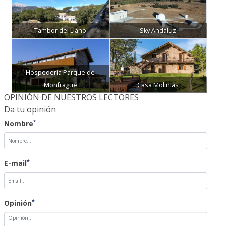
Tambor del Llano
Sky Andaluz
Hospedería Parque de
Monfragüe
Casa Moliniás
OPINIÓN DE NUESTROS LECTORES
Da tu opinión
*
Nombre
*
E-mail
*
Opinión