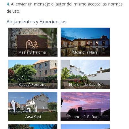
4.
Al enviar un mensaje el autor del mismo acepta las normas
de uso.
Alojamientos y Experiencias
Masía El Palomar
Molino la Nava
Casa A Pedreira
El Jardín de Castillo
Casa Savi
Estancia El Pañuelo