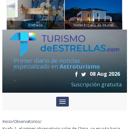
Entheos
Hotel El Cielo de Muriel
Primer diario de noticias
especializado en
Astroturismo
08 Aug 2026
Suscripción gratuita
Inicio
/
Observatorios
/
Kuafu 1, el primer observatorio solar de China, ya en ruta hacia