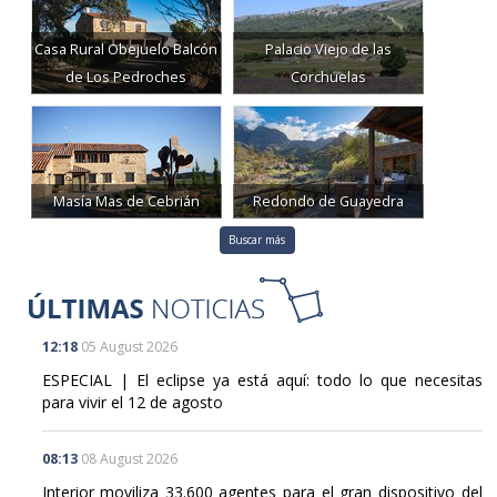
Casa Rural Obejuelo Balcón
Palacio Viejo de las
de Los Pedroches
Corchuelas
Masía Mas de Cebrián
Redondo de Guayedra
Buscar más
12:18
05 August 2026
ESPECIAL | El eclipse ya está aquí: todo lo que necesitas
para vivir el 12 de agosto
08:13
08 August 2026
Interior moviliza 33.600 agentes para el gran dispositivo del