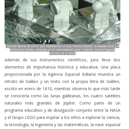
Las tres figuras de LEGO que representan al dios romano Júpiter, su esposa Juno y el
astrónomo Galileo, colocados en la nave espacial Juno./ Crédito: Centro Espacial
Johnson de la NASA
Además de sus instrumentos científicos, Juno lleva dos
elementos de importancia histórica y educativa. Una placa
proporcionada por la Agencia Espacial Italiana muestra un
retrato de Galileo y un texto con la propia letra de Galileo,
escrito en enero de 1610, mientras observa lo que más tarde
se conocería como las lunas galileanas, los cuatro satélites
naturales más grandes de Júpiter. Como parte de un
programa educativo y de divulgación conjunto entre la NASA
y el Grupo LEGO para inspirar a los niños a explorar la ciencia,
la tecnología, la ingeniería y las matemáticas, la nave espacial