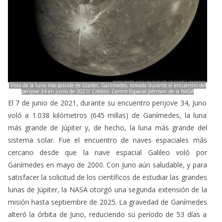
Vista de la luna más grande de Júpiter, Ganímedes, tomada durante el encuentro del
perijove 34 en junio de 2021/ Crédito: Centro Espacial Johnson de la NASA
El 7 de junio de 2021, durante su encuentro perijove 34, Juno
voló a 1.038 kilómetros (645 millas) de Ganímedes, la luna
más grande de Júpiter y, de hecho, la luna más grande del
sistema solar. Fue el encuentro de naves espaciales más
cercano desde que la nave espacial Galileo voló por
Ganímedes en mayo de 2000. Con Juno aún saludable, y para
satisfacer la solicitud de los científicos de estudiar las grandes
lunas de Júpiter, la NASA otorgó una segunda extensión de la
misión hasta septiembre de 2025. La gravedad de Ganímedes
alteró la órbita de Juno, reduciendo su período de 53 días a