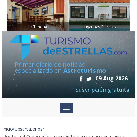
La Tahona
Lugar nas Estrelas
Primer diario de noticias
especializado en
Astroturismo
09 Aug 2026
Suscripción gratuita
Inicio
/
Observatorios
/
¡Por Júpiter! Conocemos la misión Juno y sus descubrimientos