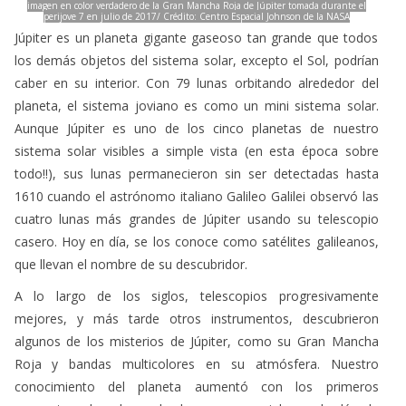
imagen en color verdadero de la Gran Mancha Roja de Júpiter tomada durante el
perijove 7 en julio de 2017/ Crédito: Centro Espacial Johnson de la NASA
Júpiter es un planeta gigante gaseoso tan grande que todos
los demás objetos del sistema solar, excepto el Sol, podrían
caber en su interior. Con 79 lunas orbitando alrededor del
planeta, el sistema joviano es como un mini sistema solar.
Aunque Júpiter es uno de los cinco planetas de nuestro
sistema solar visibles a simple vista (en esta época sobre
todo!!), sus lunas permanecieron sin ser detectadas hasta
1610 cuando el astrónomo italiano Galileo Galilei observó las
cuatro lunas más grandes de Júpiter usando su telescopio
casero. Hoy en día, se los conoce como satélites galileanos,
que llevan el nombre de su descubridor.
A lo largo de los siglos, telescopios progresivamente
mejores, y más tarde otros instrumentos, descubrieron
algunos de los misterios de Júpiter, como su Gran Mancha
Roja y bandas multicolores en su atmósfera. Nuestro
conocimiento del planeta aumentó con los primeros