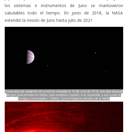
los sistemas e instrumentos de Juno se mantuvieron
saludables todo el tiempo. En junio de 2018, la NASA
extendió la misión de Juno hasta julio de 2021
Compuesto de imágenes de JunoCam tomadas el 10 de julio de 2016, seis días después
de que Juno entrara en órbita, que muestra a Júpiter, a la izquierda, y sus lunas Io,
Europa y Ganímedes./ Crédito: Centro Espacial Johnson de la NASA