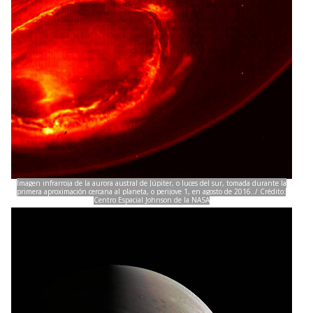
Imagen infrarroja de la aurora austral de Júpiter, o luces del sur, tomada durante la
primera aproximación cercana al planeta, o perijove 1, en agosto de 2016../ Crédito:
Centro Espacial Johnson de la NASA