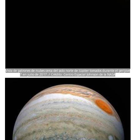
Vista de patrones de nubes cerca del polo norte de Júpiter tomados durante el perijove
7 en julio de 2017../ Crédito: Centro Espacial Johnson de la NASA