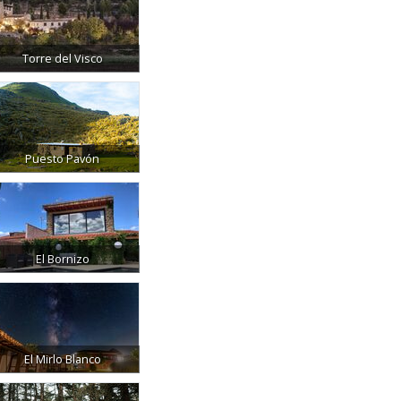
Torre del Visco
Puesto Pavón
El Bornizo
El Mirlo Blanco