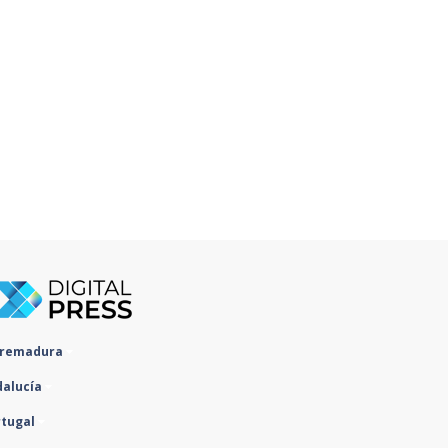
tremadura
dalucía
rtugal