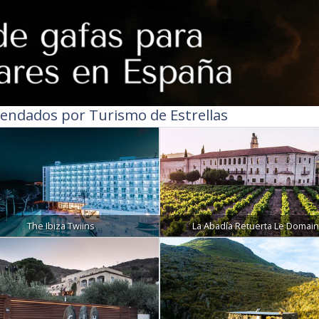
endados por Turismo de Estrellas
The Ibiza Twiins
La Abadía Retuerta Le Domai