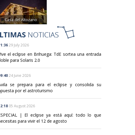
Casa del Altozano
1:36
29 July 2026
Vive el eclipse en Brihuega: TdE sortea una entrada
oble para Solaris 2.0
9:40
24 June 2026
Ávila se prepara para el eclipse y consolida su
apuesta por el astroturismo
2:18
05 August 2026
ESPECIAL | El eclipse ya está aquí: todo lo que
ecesitas para vivir el 12 de agosto