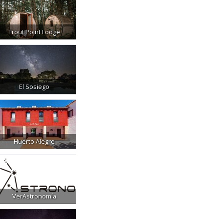
Trout Point Lodge
El Sosiego
Huerto Alegre
VerAstronomía