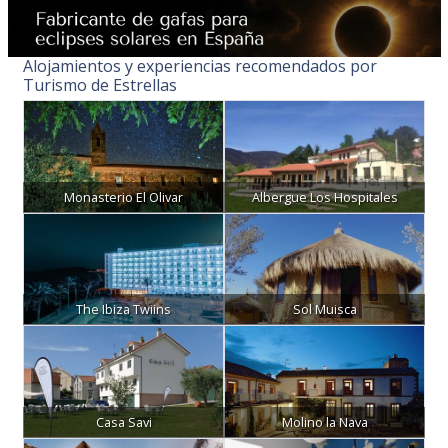
Alojamientos y experiencias recomendados por
Turismo de Estrellas
Monasterio El Olivar
Albergue Los Hospitales
The Ibiza Twiins
Sol Muisca
Casa Savi
Molino la Nava