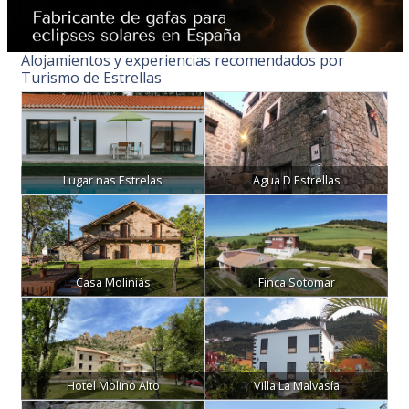
Alojamientos y experiencias recomendados por
Turismo de Estrellas
Lugar nas Estrelas
Agua D Estrellas
Casa Moliniás
Finca Sotomar
Hotel Molino Alto
Villa La Malvasía