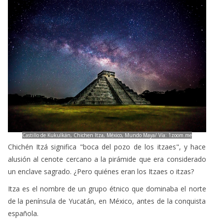
Castillo de Kukulkán, Chichen Itza, México, Mundo Maya/ Vía: 1zoom.me
Chichén Itzá significa "boca del pozo de los itzaes", y hace
alusión al cenote cercano a la pirámide que era considerado
un enclave sagrado. ¿Pero quiénes eran los Itzaes o itzas?
Itza es el nombre de un grupo étnico que dominaba el norte
de la península de Yucatán, en México, antes de la conquista
española.
Los historiadores creen que "Itzá" deriva del maya itz, que