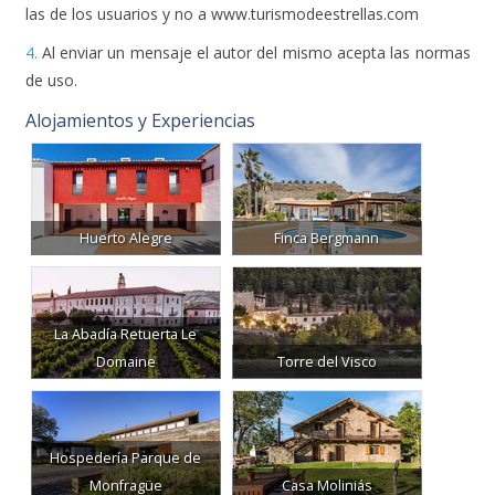
4.
Al enviar un mensaje el autor del mismo acepta las normas
de uso.
Alojamientos y Experiencias
Huerto Alegre
Finca Bergmann
La Abadía Retuerta Le
Domaine
Torre del Visco
Hospedería Parque de
Monfragüe
Casa Moliniás