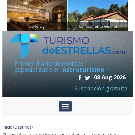
LoRefugi
Campamento Quimpi
Primer diario de noticias
especializado en
Astroturismo
08 Aug 2026
Suscripción gratuita
Inicio
/
Destinos
/
Chichen Itza, o cómo los mayas usaban la astronomía para