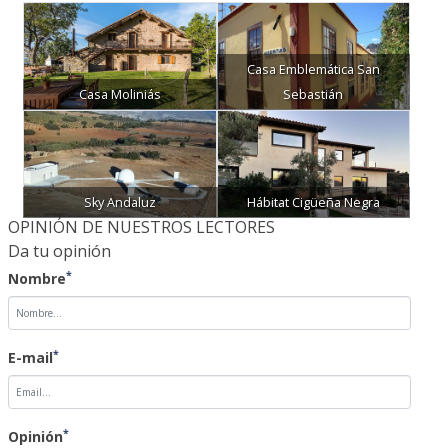
Casa Emblemática San
Casa Moliniás
Sebastián
Sky Andaluz
Hábitat Cigüeña Negra
OPINIÓN DE NUESTROS LECTORES
Da tu opinión
*
Nombre
*
E-mail
*
Opinión