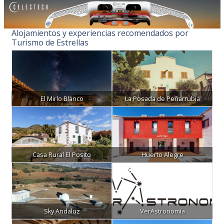
Alojamientos y experiencias recomendados por
Turismo de Estrellas
El Mirlo Blanco
La Posada de Peñarrubia
Casa Rural El Posito
Huerto Alegre
Sky Andaluz
VerAstronomía