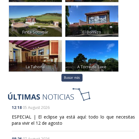
Finca Sotomar
El Bornizo
La Tahona
A Torre de Laxe
Buscar más
12:18
05 August 2026
ESPECIAL | El eclipse ya está aquí: todo lo que necesitas
para vivir el 12 de agosto
08:26
07 August 2026
España y Marruecos crearán una "película" única de la