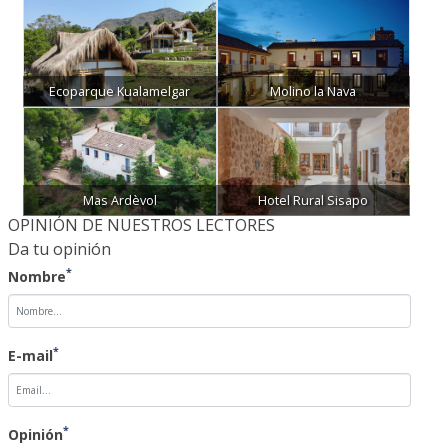
Ecoparque Kualamelgar
Molino la Nava
Mas Ardèvol
Hotel Rural Sisapo
OPINIÓN DE NUESTROS LECTORES
Da tu opinión
*
Nombre
*
E-mail
*
Opinión