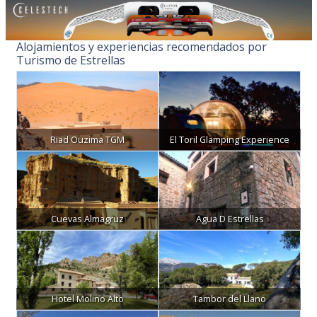
Alojamientos y experiencias recomendados por
Turismo de Estrellas
Riad Ouzima TGM
El Toril Glamping Experience
Cuevas Almagruz
Agua D Estrellas
Hotel Molino Alto
Tambor del Llano