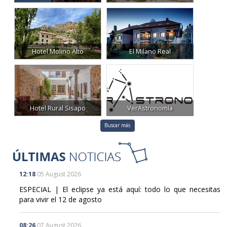
Hotel Molino Alto
El Milano Real
Hotel Rural Sisapo
VerAstronomía
Buscar más
12:18
05 August 2026
ESPECIAL | El eclipse ya está aquí: todo lo que necesitas
para vivir el 12 de agosto
08:26
07 August 2026