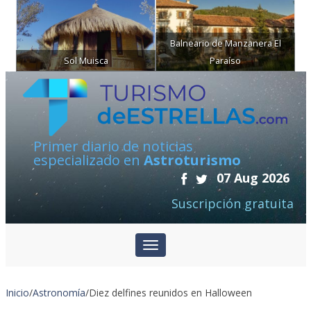
Balneario de Manzanera El
Sol Muisca
Paraíso
Primer diario de noticias
especializado en
Astroturismo
07 Aug 2026
Suscripción gratuita
Inicio
/
Astronomía
/
Diez delfines reunidos en Halloween