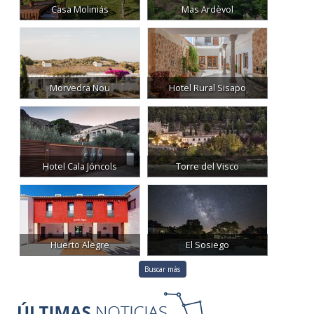
Casa Moliniás
Mas Ardèvol
Morvedra Nou
Hotel Rural Sisapo
Hotel Cala Jóncols
Torre del Visco
Huerto Alegre
El Sosiego
Buscar más