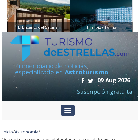
El Encanto del Sabinar
The Ibiza Twiins
Primer diario de noticias
especializado en
Astroturismo
09 Aug 2026
Suscripción gratuita
Inicio
/
Astronomía
/
Ve con tus propios ojos el Big Bang gracias al Proyecto