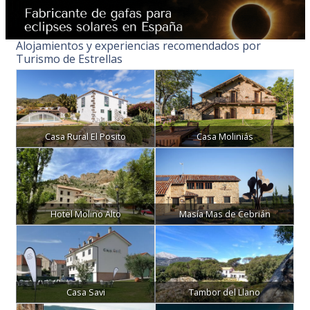
Alojamientos y experiencias recomendados por
Turismo de Estrellas
Casa Rural El Posito
Casa Moliniás
Hotel Molino Alto
Masía Mas de Cebrián
Casa Savi
Tambor del Llano