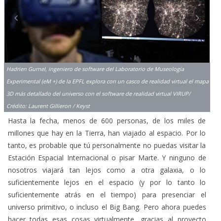
Hadrien Gurnel, ingeniero de software del Laboratorio de Museología
Experimental (eM +) de la EPFL explora con un casco de realidad virtual el mapa
3D más detallado del universo con el software de realidad virtual VIRUP/
Crédito: Laurent Gillieron / Keyst
Hasta la fecha, menos de 600 personas, de los miles de
millones que hay en la Tierra, han viajado al espacio. Por lo
tanto, es probable que tú personalmente no puedas visitar la
Estación Espacial Internacional o pisar Marte. Y ninguno de
nosotros viajará tan lejos como a otra galaxia, o lo
suficientemente lejos en el espacio (y por lo tanto lo
suficientemente atrás en el tiempo) para presenciar el
universo primitivo, o incluso el Big Bang. Pero ahora puedes
hacer todas esas cosas virtualmente, gracias al proyecto