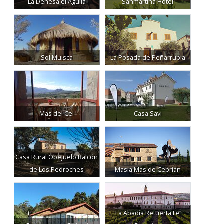
La Dehesa el Águila
Sanmartina Hotel
Sol Muisca
La Posada de Peñarrubia
Mas del Cel
Casa Savi
Casa Rural Obejuelo Balcón
de Los Pedroches
Masía Mas de Cebrián
La Abadía Retuerta Le