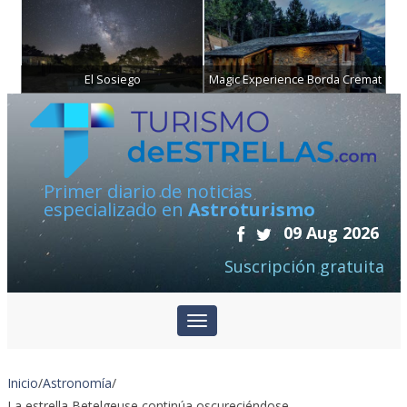
El Sosiego
Magic Experience Borda Cremat
Primer diario de noticias
especializado en
Astroturismo
09 Aug 2026
Suscripción gratuita
Inicio
/
Astronomía
/
La estrella Betelgeuse continúa oscureciéndose