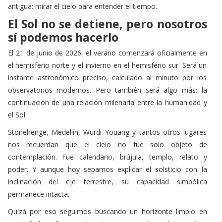
El Sol no se detiene, pero nosotros
sí podemos hacerlo
El 21 de junio de 2026, el verano comenzará oficialmente en
el hemisferio norte y el invierno en el hemisferio sur. Será un
instante astronómico preciso, calculado al minuto por los
observatorios modernos. Pero también será algo más: la
continuación de una relación milenaria entre la humanidad y
el Sol.
Stonehenge, Medellín, Wurdi Youang y tantos otros lugares
nos recuerdan que el cielo no fue solo objeto de
contemplación. Fue calendario, brújula, templo, relato y
poder. Y aunque hoy sepamos explicar el solsticio con la
inclinación del eje terrestre, su capacidad simbólica
permanece intacta.
Quizá por eso seguimos buscando un horizonte limpio en
estas fechas. Porque, durante unos minutos, al ver salir o
ponerse el Sol, sentimos que participamos de una escena que