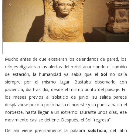
Mucho antes de que existieran los calendarios de pared, los
relojes digitales o las alertas del móvil anunciando el cambio
de estación, la humanidad ya sabía que el
Sol
no salía
siempre por el mismo lugar. Bastaba observarlo con
paciencia, día tras día, desde el mismo punto del paisaje. En
los meses previos al solsticio de junio, su salida parece
desplazarse poco a poco hacia el noreste y su puesta hacia el
noroeste, hasta llegar a un extremo. Durante unos días, ese
movimiento casi se detiene. Después, el Sol “regresa”.
De ahí viene precisamente la palabra
solsticio
, del latín
solstitium
, formada por
sol
y
sistere
:
el Sol quieto
. No
porque nuestra estrella se pare realmente, claro, sino porque