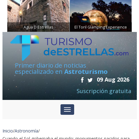
Agua D Estrellas
El Toril Glamping Experience
Primer diario de noticias
especializado en
Astroturismo
09 Aug 2026
Suscripción gratuita
Inicio
/
Astronomía
/
Cuando el Sol gobernaba el mundo: monumentos nacidos para