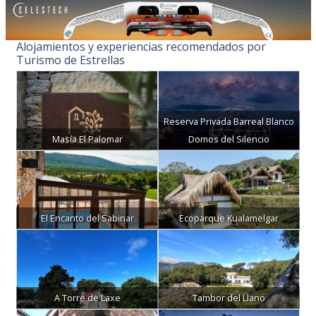
Alojamientos y experiencias recomendados por
Turismo de Estrellas
Reserva Privada Barreal Blanco
Masía El Palomar
Domos del Silencio
El Encanto del Sabinar
Ecoparque Kualamelgar
A Torre de Laxe
Tambor del Llano