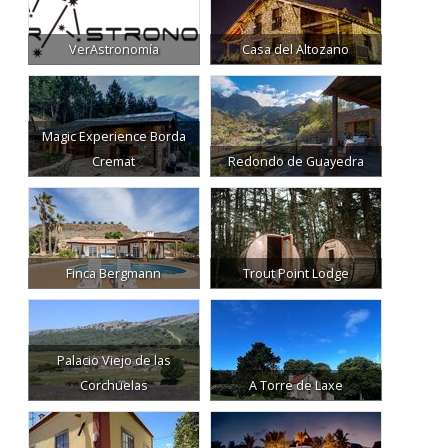
VerAstronomía
Casa del Altozano
Magic Experience Borda
Cremat
Redondo de Guayedra
Finca Bergmann
Trout Point Lodge
Palacio Viejo de las
Corchuelas
A Torre de Laxe
Casa Emblemática San
Maroma Belmond Hotel