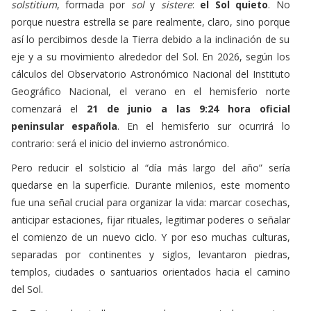
así lo percibimos desde la Tierra debido a la inclinación de su
eje y a su movimiento alrededor del Sol. En 2026, según los
cálculos del
Observatorio Astronómico Nacional del Instituto
Geográfico Nacional
, el verano en el hemisferio norte
comenzará el
21 de junio a las 9:24 hora oficial
peninsular española
. En el hemisferio sur ocurrirá lo
contrario: será el inicio del invierno astronómico.
Pero reducir el solsticio al “día más largo del año” sería
quedarse en la superficie. Durante milenios, este momento
fue una señal crucial para organizar la vida: marcar cosechas,
anticipar estaciones, fijar rituales, legitimar poderes o señalar
el comienzo de un nuevo ciclo. Y por eso muchas culturas,
separadas por continentes y siglos, levantaron piedras,
templos, ciudades o santuarios orientados hacia el camino
del Sol.
En Turismodeestrellas.com ya hemos contado en otras
ocasiones cómo el
solsticio de junio une cultos solares y