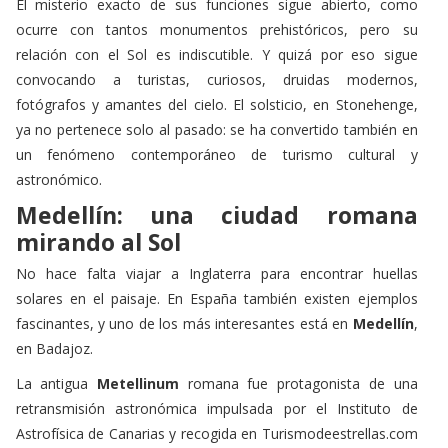
relación con el Sol es indiscutible. Y quizá por eso sigue
convocando a turistas, curiosos, druidas modernos,
fotógrafos y amantes del cielo. El solsticio, en Stonehenge,
ya no pertenece solo al pasado: se ha convertido también en
un fenómeno contemporáneo de turismo cultural y
astronómico.
Medellín: una ciudad romana
mirando al Sol
No hace falta viajar a Inglaterra para encontrar huellas
solares en el paisaje. En España también existen ejemplos
fascinantes, y uno de los más interesantes está en
Medellín
,
en Badajoz.
La antigua
Metellinum
romana fue protagonista de una
retransmisión astronómica impulsada por el Instituto de
Astrofísica de Canarias y recogida en Turismodeestrellas.com
en el reportaje
“El solsticio en directo desde una villa
romana”
. Allí se explicaba que la orientación de la vía principal