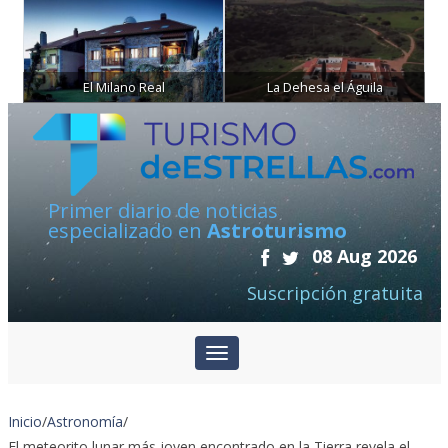
El Milano Real
La Dehesa el Águila
Primer diario de noticias
especializado en
Astroturismo
08 Aug 2026
Suscripción gratuita
Inicio
/
Astronomía
/
El meteorito lunar más joven encontrado en la Tierra revela el