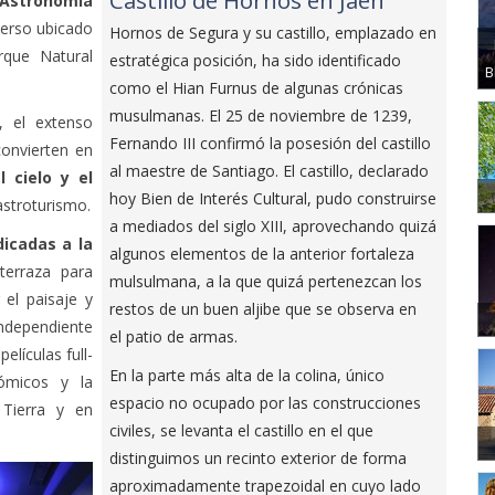
Castillo de Hornos en Jaén
 Astronomía
verso ubicado
Hornos de Segura y su castillo, emplazado en
rque Natural
estratégica posición, ha sido identificado
B
como el Hian Furnus de algunas crónicas
musulmanas. El 25 de noviembre de 1239,
, el extenso
Fernando III confirmó la posesión del castillo
convierten en
al maestre de Santiago. El castillo, declarado
l cielo y el
hoy Bien de Interés Cultural, pudo construirse
 astroturismo.
a mediados del siglo XIII, aprovechando quizá
dicadas a la
algunos elementos de la anterior fortaleza
 terraza para
mulsulmana, a la que quizá pertenezcan los
 el paisaje y
restos de un buen aljibe que se observa en
independiente
el patio de armas.
elículas full-
En la parte más alta de la colina, único
ómicos y la
espacio no ocupado por las construcciones
 Tierra y en
civiles, se levanta el castillo en el que
distinguimos un recinto exterior de forma
aproximadamente trapezoidal en cuyo lado