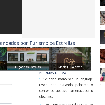
endados por Turismo de Estrellas
Lugar nas Estrelas
Masía El Palomar
NORMAS DE USO
1.
Se debe mantener un lenguaje
respetuoso, evitando palabras o
contenido abusivo, amenazador u
obsceno.
2.
www.turismodeestrellas.com se