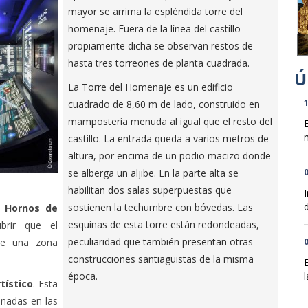
mayor se arrima la espléndida torre del
homenaje. Fuera de la línea del castillo
propiamente dicha se observan restos de
hasta tres torreones de planta cuadrada.
La Torre del Homenaje es un edificio
1
cuadrado de 8,60 m de lado, construido en
mampostería menuda al igual que el resto del
n
castillo. La entrada queda a varios metros de
altura, por encima de un podio macizo donde
0
se alberga un aljibe. En la parte alta se
habilitan dos salas superpuestas que
d
sostienen la techumbre con bóvedas. Las
e Hornos de
esquinas de esta torre están redondeadas,
brir que el
peculiaridad que también presentan otras
0
 de una zona
construcciones santiaguistas de la misma
l
época.
tístico
. Esta
inadas en las