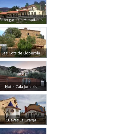
Albergue Los Hospitales
Les Cots de Lloberola
Hotel Cala Jóncols
Cuevas La Granja