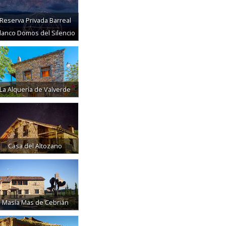
Reserva Privada Barreal
lanco Domos del Silencio
La Alquería de Valverde
Casa del Altozano
Masía Mas de Cebrián