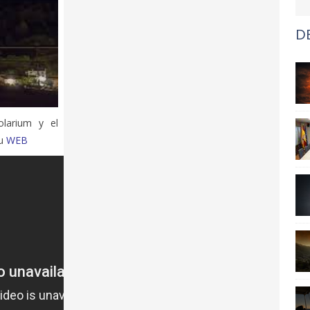
D
larium y el
su
WEB