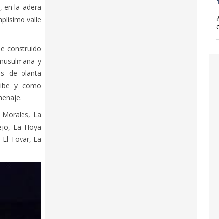
1
, en la ladera
plísimo valle
fue construido
 musulmana y
es de planta
jibe y como
menaje.
 Morales, La
ejo, La Hoya
, El Tovar, La