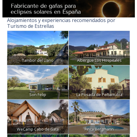
Alojamientos y experiencias recomendados por
Turismo de Estrellas
Tambor del Llano
Albergue Los Hospitales
Son Felip
La Posada de Peñarrubia
WeCamp Cabo de Gata
Finca Bergmann