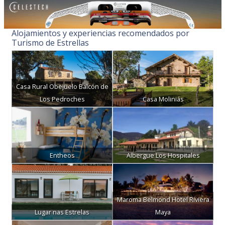
Alojamientos y experiencias recomendados por
Turismo de Estrellas
Casa Rural Obejuelo Balcón de
Los Pedroches
Casa Moliniás
Entheos
Albergue Los Hospitales
Maroma Belmond Hotel Riviera
Lugar nas Estrelas
Maya