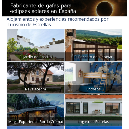
Alojamientos y experiencias recomendados por
Turismo de Estrellas
El Jardín de Castillo
El Encanto del Sabinar
Navalacedra
Entheos
Magic Experience Borda Cremat
Lugar nas Estrelas