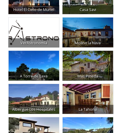
Hotel El Cielo de Muriel
Casa Savi
VerAstronomía
Molino la Nava
A Torre de Laxe
Mas Pineda
Albergue Los Hospitales
La Tahona