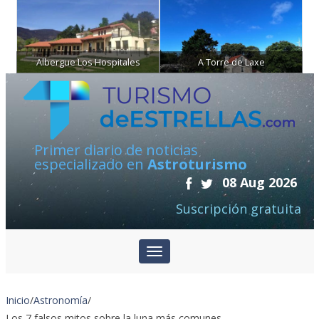
Albergue Los Hospitales
A Torre de Laxe
Primer diario de noticias
especializado en
Astroturismo
08 Aug 2026
Suscripción gratuita
Inicio
/
Astronomía
/
Los 7 falsos mitos sobre la luna más comunes