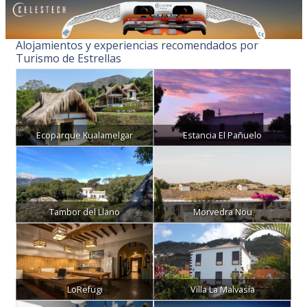
Alojamientos y experiencias recomendados por
Turismo de Estrellas
Ecoparque Kualamelgar
Estancia El Pañuelo
Tambor del Llano
Morvedra Nou
LoRefugi
Villa La Malvasía