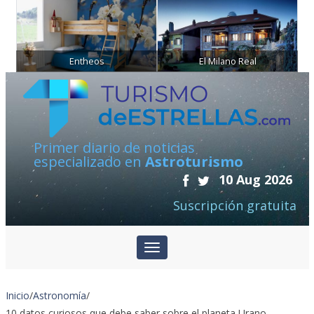
Entheos
El Milano Real
Primer diario de noticias
especializado en
Astroturismo
10 Aug 2026
Suscripción gratuita
Inicio
/
Astronomía
/
10 datos curiosos que debe saber sobre el planeta Urano