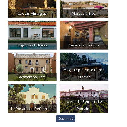
Cuevas Almagruz
Morvedra Nou
Lugar nas Estrelas
Casa rural La Cuca
Magic Experience Borda
Sanmartina Hotel
Cremat
La Abadía Retuerta Le
La Posada de Peñarrubia
Domaine
Buscar más