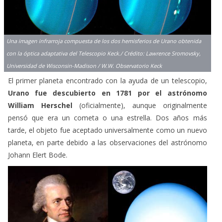
Una imagen infrarroja compuesta de los dos hemisferios de Urano obtenida
con la óptica adaptativa del Telescopio Keck./ Crédito: Lawrence Sromovsky,
Universidad de Wisconsin-Madison / W.W. Observatorio Keck
El primer planeta encontrado con la ayuda de un telescopio,
Urano fue descubierto en 1781 por el astrónomo
William Herschel
(oficialmente), aunque originalmente
pensó que era un cometa o una estrella. Dos años más
tarde, el objeto fue aceptado universalmente como un nuevo
planeta, en parte debido a las observaciones del astrónomo
Johann Elert Bode.