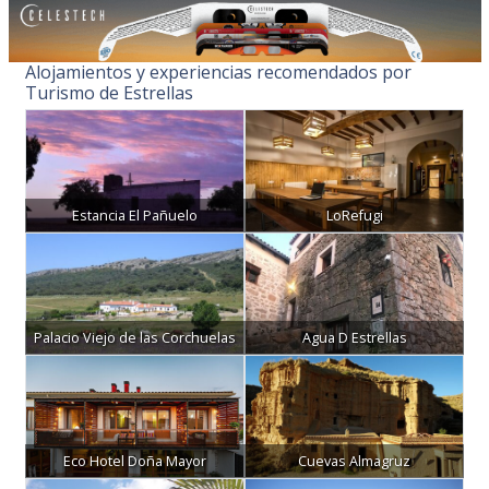
Alojamientos y experiencias recomendados por
Turismo de Estrellas
Estancia El Pañuelo
LoRefugi
Palacio Viejo de las Corchuelas
Agua D Estrellas
Eco Hotel Doña Mayor
Cuevas Almagruz