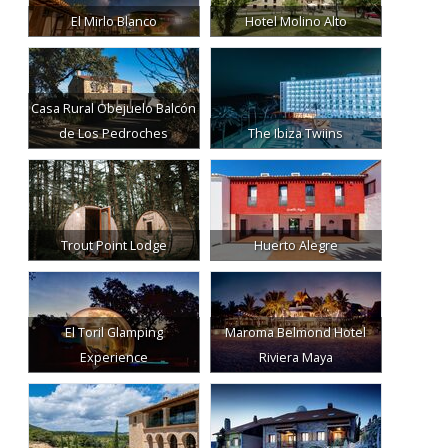
El Mirlo Blanco
Hotel Molino Alto
Casa Rural Obejuelo Balcón
de Los Pedroches
The Ibiza Twiins
Trout Point Lodge
Huerto Alegre
El Toril Glamping
Maroma Belmond Hotel
Experience
Riviera Maya