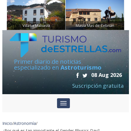
Villa La Malvasía
Masía Mas de Cebrián
Primer diario de noticias
especializado en
Astroturismo
08 Aug 2026
Suscripción gratuita
Inicio
/
Astronomía
/
¿Por qué es tan importante el Gender Physics Day?