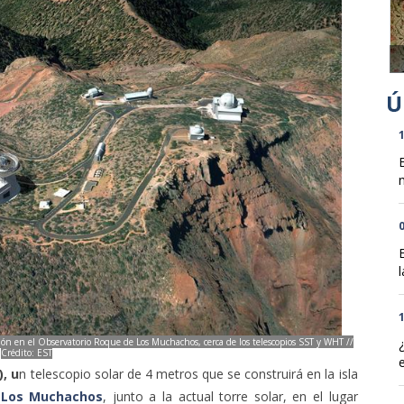
1
n
0
l
1
ión en el Observatorio Roque de Los Muchachos, cerca de los telescopios SST y WHT //
Crédito: EST
, u
n telescopio solar de 4 metros que se construirá en la isla
 Los Muchachos
, junto a la actual torre solar, en el lugar