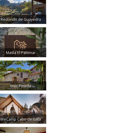
Redondo de Guayedra
Masía El Palomar
Mas Pineda
WeCamp Cabo de Gata