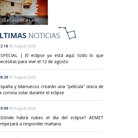
La Casa de al Lado
2:18
05 August 2026
ESPECIAL | El eclipse ya está aquí: todo lo que
ecesitas para vivir el 12 de agosto
8:26
07 August 2026
España y Marruecos crearán una "película" única de
a corona solar durante el eclipse
9:09
06 August 2026
¿Dónde habrá nubes el día del eclipse? AEMET
empezará a responder mañana