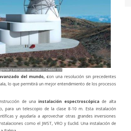
ás grande y avanzado del mundo // Crédito: EST
 avanzado del mundo, c
on una resolución sin precedentes
ala, lo que permitirá un mejor entendimiento de los procesos
.
nstrucción de una
instalación espectroscópica
de alta
o, para un telescopio de la clase 8-10 m. Esta instalación
ntíficas y ayudaría a aprovechar otras grandes inversiones
stalaciones como el JWST, VRO y Euclid. Una instalación de
 La Palma.