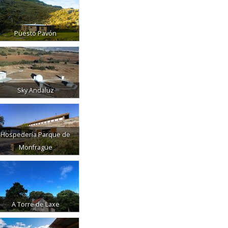
Puesto Pavón
Sky Andaluz
Hospedería Parque de
Monfragüe
A Torre de Laxe