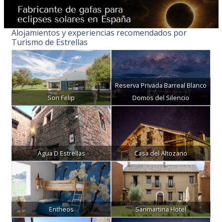
Alojamientos y experiencias recomendados por
Turismo de Estrellas
Reserva Privada Barreal Blanco
Son Felip
Domos del Silencio
Agua D Estrellas
Casa del Altozano
Entheos
Sanmartina Hotel