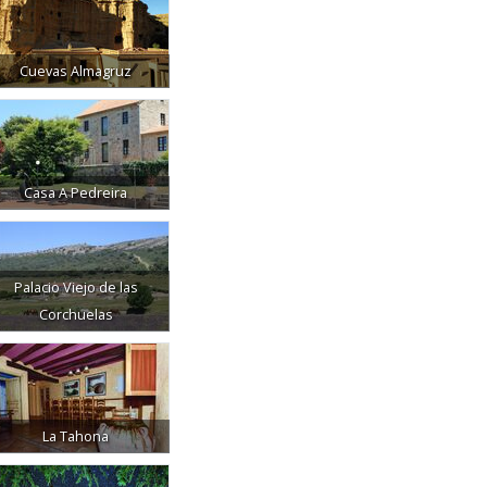
Cuevas Almagruz
Casa A Pedreira
Palacio Viejo de las
Corchuelas
La Tahona