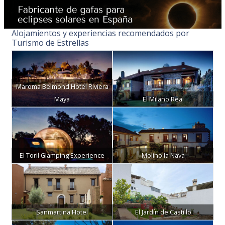
Alojamientos y experiencias recomendados por
Turismo de Estrellas
Maroma Belmond Hotel Riviera
Maya
El Milano Real
El Toril Glamping Experience
Molino la Nava
Sanmartina Hotel
El Jardín de Castillo