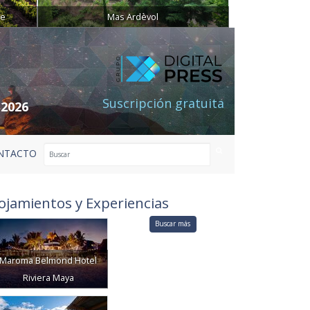
ne
Mas Ardèvol
Suscripción gratuita
 2026
NTACTO
ojamientos y Experiencias
Buscar más
Maroma Belmond Hotel
Riviera Maya