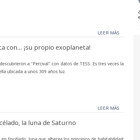
1
LEER MÁS
 con... ¡su propio exoplaneta!
descubrieron a "Percival" con datos de TESS. Es tres veces la
rella ubicada a unos 309 años luz.
LEER MÁS
célado, la luna de Saturno
en Encélado, luna que alberga los principios de habitabilidad: