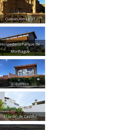
Cuevas Almagruz
Hospedería Parque de
Monfragüe
El Bornizo
El Jardín de Castillo