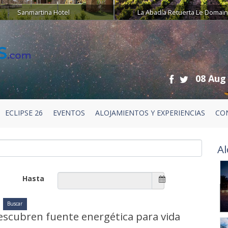
Sanmartina Hotel
La Abadía Retuerta Le Domai
08 Aug
ECLIPSE 26
EVENTOS
ALOJAMIENTOS Y EXPERIENCIAS
CO
Al
Hasta
escubren fuente energética para vida