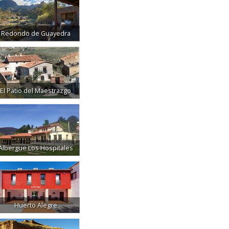
Redondo de Guayedra
El Patio del Maestrazgo
Albergue Los Hospitales
Huerto Alegre