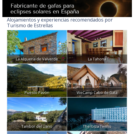
Alojamientos y experiencias recomendados por
Turismo de Estrellas
La Alquería de Valverde
La Tahona
Puesto Pavón
WeCamp Cabo de Gata
Tambor del Llano
The Ibiza Twiins