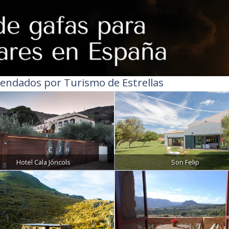
endados por Turismo de Estrellas
Hotel Cala Jóncols
Son Felip