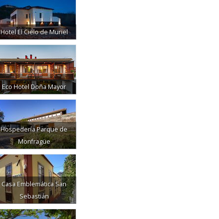
Hotel El Cielo de Muriel
Eco Hotel Doña Mayor
Hospedería Parque de
Monfragüe
Casa Emblemática San
Sebastián