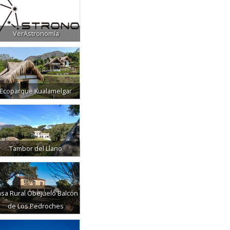
VerAstronomía
Ecoparque Kualamelgar
Tambor del Llano
sa Rural Obejuelo Balcón
de Los Pedroches