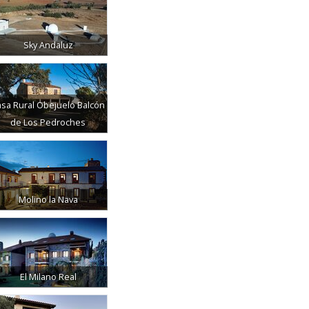
Sky Andaluz
sa Rural Obejuelo Balcón
de Los Pedroches
Molino la Nava
El Milano Real