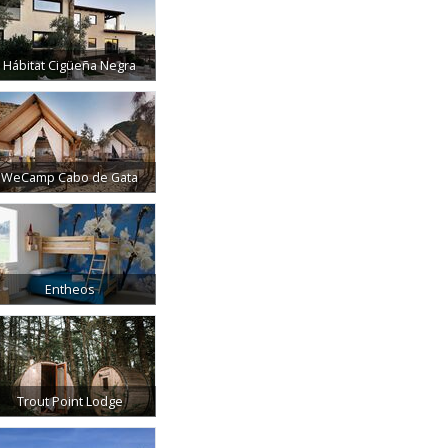
Hábitat Cigüeña Negra
WeCamp Cabo de Gata
Entheos
Trout Point Lodge