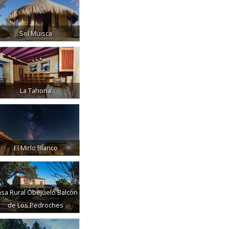
Sol Muisca
La Tahona
El Mirlo Blanco
sa Rural Obejuelo Balcón
de Los Pedroches