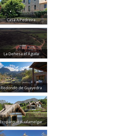
Casa A Pedreira
La Dehesa el Águila
Redondo de Guayedra
Ecoparque Kualamelgar