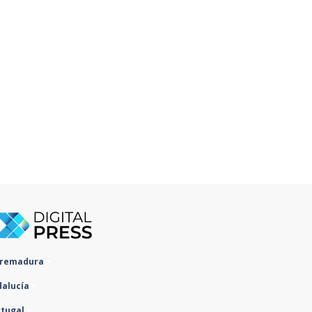
tremadura
dalucía
rtugal