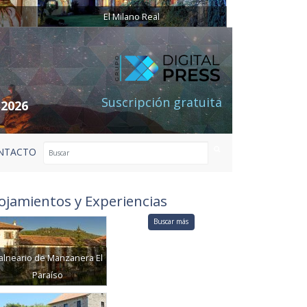
El Milano Real
Suscripción gratuita
 2026
NTACTO
ojamientos y Experiencias
Buscar más
alneario de Manzanera El
Paraíso